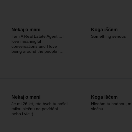
Nekaj o meni
Koga iščem
I am A Real Estate Agent.... I
Something serious
love meaningful
conversations and I love
being around the people I…
Nekaj o meni
Koga iščem
Je mi 26 let, rád bych tu našel
Hledám tu hodnou, mi
milou slečnu na povídání
slečnu
nebo i víc :)