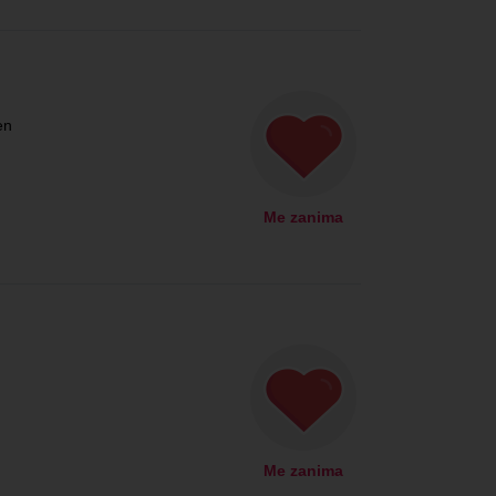
en
Me zanima
Me zanima