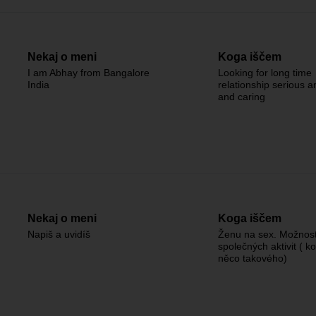
Nekaj o meni
Koga iščem
I am Abhay from Bangalore
Looking for long time
India
relationship serious a
and caring
Nekaj o meni
Koga iščem
Napiš a uvidíš
Ženu na sex. Možnost
společných aktivit ( k
něco takového)