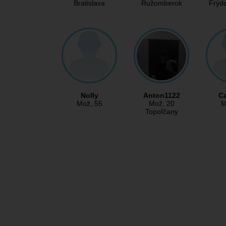
Bratislava
Ružomberok
Frýd
Nolly
Anton1122
C
Mož
, 55
Mož
, 20
M
Topoľčany