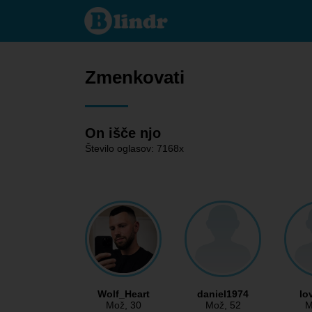
Zmenkovati
- On išče
njo
Zmenkovati
On išče njo
Število oglasov: 7168x
Wolf_Heart
daniel1974
lo
Mož
, 30
Mož
, 52
M