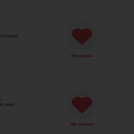
nd trusted
Me zanima
 i
olo nebo
Me zanima