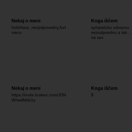
Nekaj o meni
Koga iščem
holohlavy ,nezpdpovedny,furt
sympaticku odvaznu
nieco
nezodpoednu a tak...
na sex
Nekaj o meni
Koga iščem
https://invite.kraken.com/JDN
$
W/wa8ddz1y