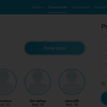
Domov
Zmenkovati
Uporabniki
Debate
Pr
Dodaj oglas
veminer
Grt abhay
Janny95
ož
, 33
Mož
, 25
Mož
, 30