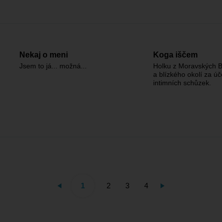
Nekaj o meni
Koga iščem
Jsem to já... možná...
Holku z Moravských B
a blízkého okolí za ú
intimních schůzek.
1
2
3
4