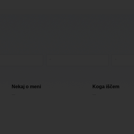
Nekaj o meni
Koga iščem
...
...