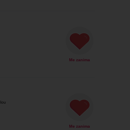
Me zanima
lou
Me zanima