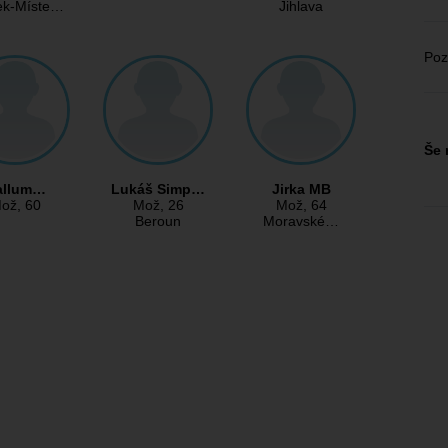
ek-Míste…
Jihlava
Poz
Še 
allum…
Lukáš Simp…
Jirka MB
ož
, 60
Mož
, 26
Mož
, 64
Beroun
Moravské…