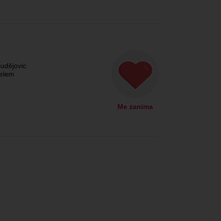
udějovic
čelem
Me zanima