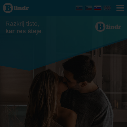
Zmenkovati
- On išče
njo
Razkrij tisto,
kar res šteje
.