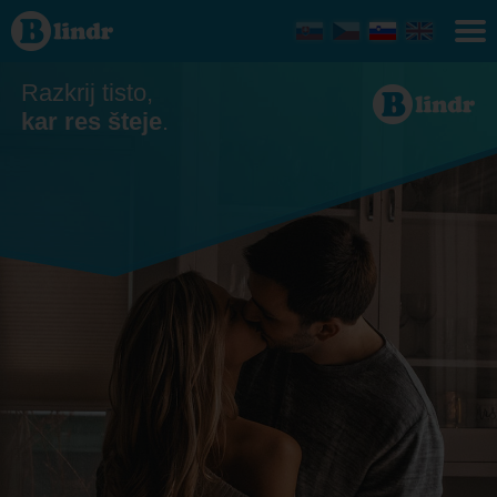
Zmenkovati
- On išče
njo
Razkrij tisto,
kar res šteje
.