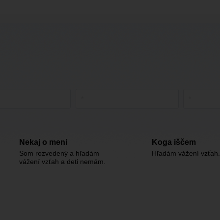
Nekaj o meni
Koga iščem
Som rozvedený a hľadám
Hľadám vážení vzťah.
vážení vzťah a deti nemám.