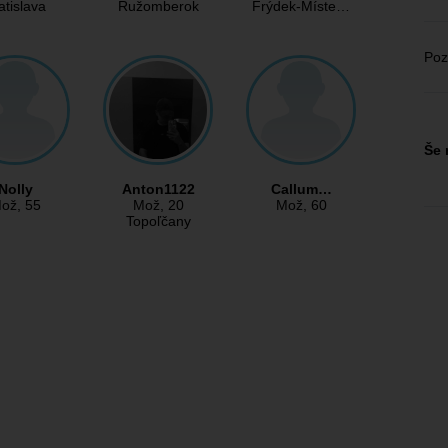
atislava
Ružomberok
Frýdek-Míste…
Poz
Še 
Nolly
Anton1122
Callum…
ož
, 55
Mož
, 20
Mož
, 60
Topoľčany