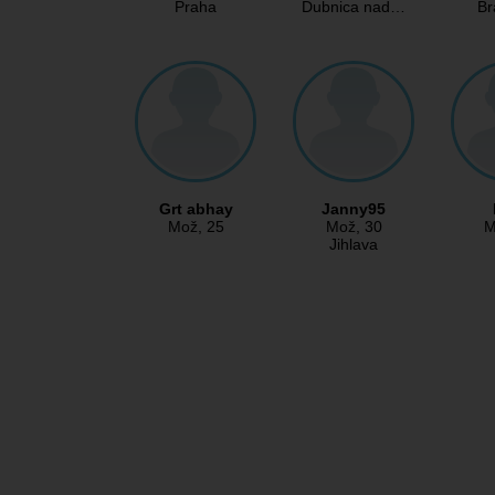
Praha
Dubnica nad…
Br
Grt abhay
Janny95
Mož
, 25
Mož
, 30
M
Jihlava