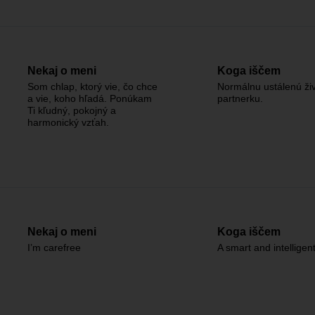
Nekaj o meni
Koga iščem
Som chlap, ktorý vie, čo chce
Normálnu ustálenú ži
a vie, koho hľadá. Ponúkam
partnerku.
Ti kľudný, pokojný a
harmonický vzťah.
Nekaj o meni
Koga iščem
I’m carefree
A smart and intelligen