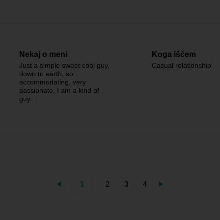
Nekaj o meni
Koga iščem
Just a simple sweet cool guy,
Casual relationship
down to earth, so
accommodating, very
passionate, I am a kind of
guy…
1
2
3
4