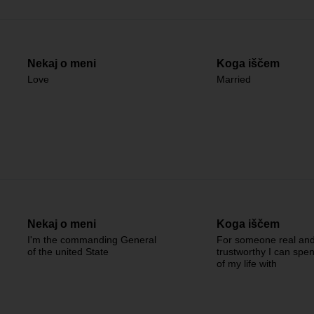
Nekaj o meni
Koga iščem
Love
Married
Nekaj o meni
Koga iščem
I'm the commanding General
For someone real an
of the united State
trustworthy I can spen
of my life with