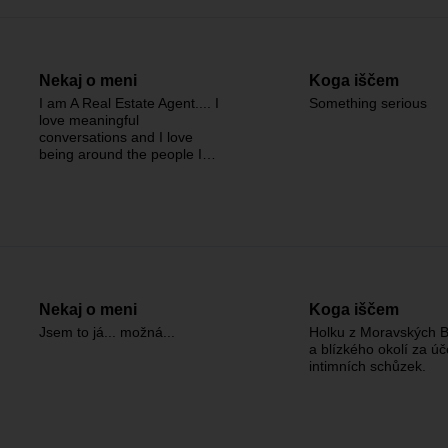
Nekaj o meni
Koga iščem
I am A Real Estate Agent.... I
Something serious
love meaningful
conversations and I love
being around the people I…
Nekaj o meni
Koga iščem
Jsem to já... možná...
Holku z Moravských B
a blízkého okolí za ú
intimních schůzek.