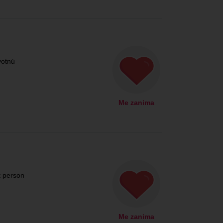
votnú
Me zanima
t person
Me zanima