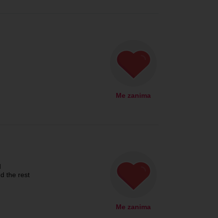
Me zanima
d
d the rest
Me zanima