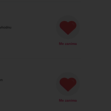
.vhodnu
Me zanima
en
Me zanima