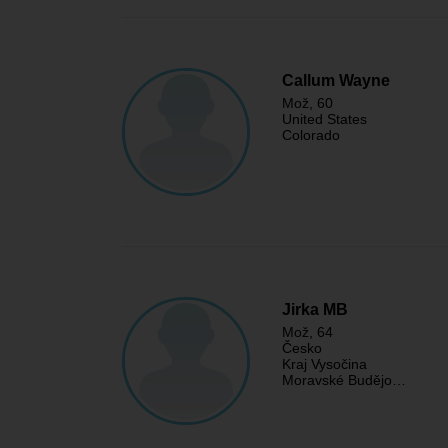
Callum Wayne
Mož
, 60
United States
Colorado
Jirka MB
Mož
, 64
Česko
Kraj Vysočina
Moravské Budějo…