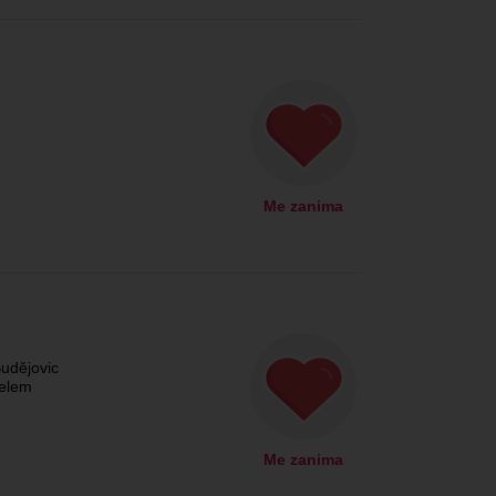
Me zanima
udějovic
čelem
Me zanima