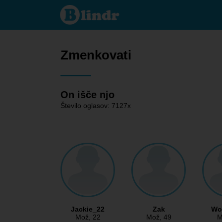
Zmenkovati
- On išče
njo
Zmenkovati
On išče njo
Število oglasov: 7127x
Jackie_22
Zak
Wol
Mož
, 22
Mož
, 49
M