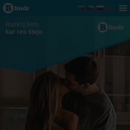
Zmenkovati
- On išče
njo
Handlová
Razkrij tisto,
kar res šteje
.