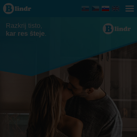
Zmenkovati
- Ona išče
njega
Razkrij tisto,
kar res šteje
.