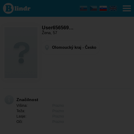
User656569888
- Ona išče
nekoga
Olomoucký
kraj - Babice
User656569…
Žena, 57
Olomoucký kraj - Česko
Značilnost
Višina:
Prazno
Teža:
Prazno
Lasje:
Prazno
Oči:
Prazno