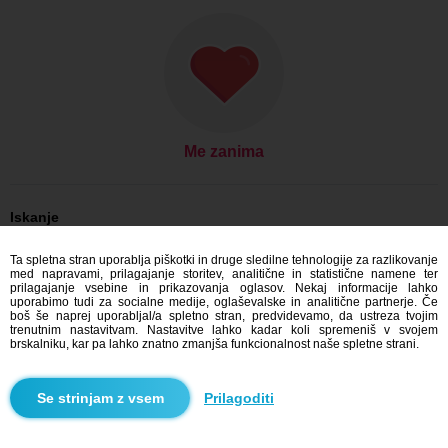
Me zanima
Iskanje
Ona išče njega: Žene, 57
Ta spletna stran uporablja piškotki in druge sledilne tehnologije za razlikovanje
Ona išče njega: Žene, 57 - Česko
med napravami, prilagajanje storitev, analitične in statistične namene ter
Ona išče njega: Žene, 57 - Olomoucký kraj
prilagajanje vsebine in prikazovanja oglasov. Nekaj informacije lahko
Ona išče njega: Žene, 57 - Babice
uporabimo tudi za socialne medije, oglaševalske in analitične partnerje. Če
boš še naprej uporabljal/a spletno stran, predvidevamo, da ustreza tvojim
Zmenkovati Česko
trenutnim nastavitvam. Nastavitve lahko kadar koli spremeniš v svojem
Zmenkovati Olomoucký kraj
brskalniku, kar pa lahko znatno zmanjša funkcionalnost naše spletne strani.
Zmenkovati Babice
Prilagoditi
Blindr aplikacije