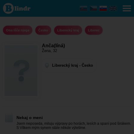
Anča(líná)
- Ona išče
njega
Liberecký
kraj -
Liberec
Ona išče njega
Česko
Liberecký kraj
Liberec
Anča(líná)
Žena, 32
Liberecký kraj - Česko
Nekaj o meni
Jsem neposeda, miluju výpravy po horách, lesích a spaní pod širákem.
S Vítkem mým synem stále někde výletíme.