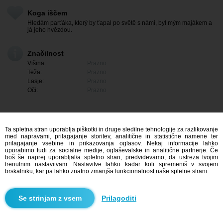
Koga iščem
Hledám parťáka, který by ťapal po světě s námi, byl mým majákem a
já jeho hvězdou.
Značilnost
Višina:
Prazno
Teža:
Prazno
Lasje:
Prazno
Oči:
Prazno
Ta spletna stran uporablja piškotki in druge sledilne tehnologije za razlikovanje
med napravami, prilagajanje storitev, analitične in statistične namene ter
prilagajanje vsebine in prikazovanja oglasov. Nekaj informacije lahko
uporabimo tudi za socialne medije, oglaševalske in analitične partnerje. Če
boš še naprej uporabljal/a spletno stran, predvidevamo, da ustreza tvojim
trenutnim nastavitvam. Nastavitve lahko kadar koli spremeniš v svojem
brskalniku, kar pa lahko znatno zmanjša funkcionalnost naše spletne strani.
Me zanima
Prilagoditi
Iskanje