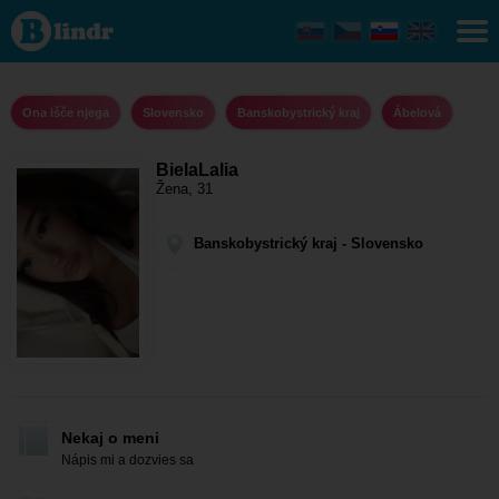
BielaLalia - Ona
išče njega
Banskobystrický
kraj - Ábelová
Ona išče njega
Slovensko
Banskobystrický kraj
Ábelová
BielaLalia
Žena, 31
Banskobystrický kraj - Slovensko
Nekaj o meni
Nápis mi a dozvies sa