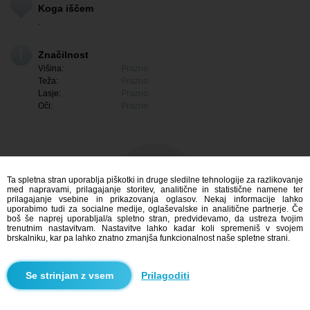
Koga iščem
.
Značilnost
Višina:
Prazno
Teža:
Prazno
Lasje:
Prazno
Oči:
Prazno
Ta spletna stran uporablja piškotki in druge sledilne tehnologije za razlikovanje
med napravami, prilagajanje storitev, analitične in statistične namene ter
prilagajanje vsebine in prikazovanja oglasov. Nekaj informacije lahko
uporabimo tudi za socialne medije, oglaševalske in analitične partnerje. Če
boš še naprej uporabljal/a spletno stran, predvidevamo, da ustreza tvojim
trenutnim nastavitvam. Nastavitve lahko kadar koli spremeniš v svojem
brskalniku, kar pa lahko znatno zmanjša funkcionalnost naše spletne strani.
Me zanima
Prilagoditi
Iskanje