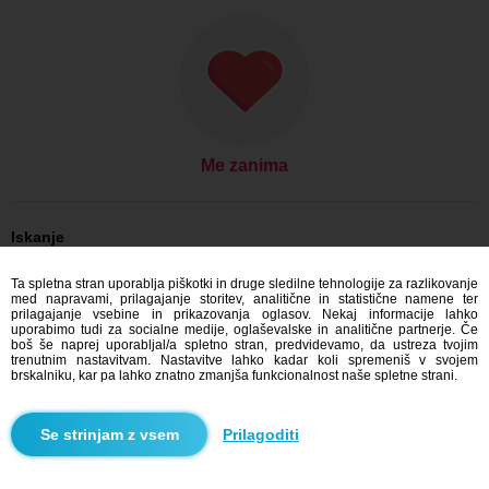
Me zanima
Iskanje
On išče njo: Moški, 33
Ta spletna stran uporablja piškotki in druge sledilne tehnologije za razlikovanje
On išče njo: Moški, 33 - Slovensko
med napravami, prilagajanje storitev, analitične in statistične namene ter
On išče njo: Moški, 33 - Prešovský kraj
prilagajanje vsebine in prikazovanja oglasov. Nekaj informacije lahko
On išče njo: Moški, 33 - Prešov
uporabimo tudi za socialne medije, oglaševalske in analitične partnerje. Če
boš še naprej uporabljal/a spletno stran, predvidevamo, da ustreza tvojim
Zmenkovati Slovensko
trenutnim nastavitvam. Nastavitve lahko kadar koli spremeniš v svojem
Zmenkovati Prešovský kraj
brskalniku, kar pa lahko znatno zmanjša funkcionalnost naše spletne strani.
Zmenkovati Prešov
Prilagoditi
Blindr aplikacije