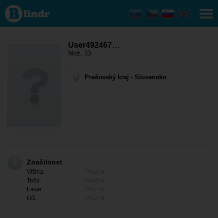
User492467131
- On išče
nekoga
Prešovský kraj
- Prešov
User492467…
Mož, 33
Prešovský kraj - Slovensko
Značilnost
Višina:
Prazno
Teža:
Prazno
Lasje:
Prazno
Oči:
Prazno