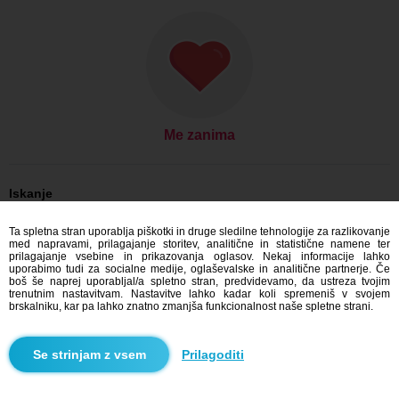
Me zanima
Iskanje
On išče njo: Moški, 31
Ta spletna stran uporablja piškotki in druge sledilne tehnologije za razlikovanje
On išče njo: Moški, 31 - Česko
med napravami, prilagajanje storitev, analitične in statistične namene ter
On išče njo: Moški, 31 - Ústecký kraj
prilagajanje vsebine in prikazovanja oglasov. Nekaj informacije lahko
On išče njo: Moški, 31 - Teplice
uporabimo tudi za socialne medije, oglaševalske in analitične partnerje. Če
boš še naprej uporabljal/a spletno stran, predvidevamo, da ustreza tvojim
Zmenkovati Česko
trenutnim nastavitvam. Nastavitve lahko kadar koli spremeniš v svojem
Zmenkovati Ústecký kraj
brskalniku, kar pa lahko znatno zmanjša funkcionalnost naše spletne strani.
Zmenkovati Teplice
Prilagoditi
Blindr aplikacije