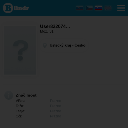
User822074751
- On išče
nekoga
Ústecký kraj -
Teplice
User822074…
Mož, 31
Ústecký kraj - Česko
Značilnost
Višina:
Prazno
Teža:
Prazno
Lasje:
Prazno
Oči:
Prazno