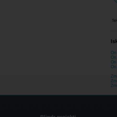
Sp
Is
On 
On 
On 
On 
Zm
Zme
Zm