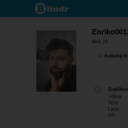
Enriko00123
- On išče
nekoga
Košický kraj
- Turňa nad
Bodvou
Enriko001
Mož, 28
Košický kr
Značilno
Višina:
Teža:
Lasje:
Oči: