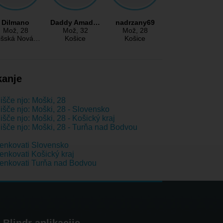
Dilmano
Daddy Amad…
nadrzany69
Mož
, 28
Mož
, 32
Mož
, 28
išská Nová…
Košice
Košice
kanje
išče njo: Moški, 28
išče njo: Moški, 28 - Slovensko
išče njo: Moški, 28 - Košický kraj
išče njo: Moški, 28 - Turňa nad Bodvou
enkovati Slovensko
nkovati Košický kraj
enkovati Turňa nad Bodvou