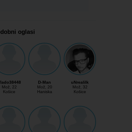
dobni oglasi
lado38448
D-Man
uNrealilk
Mož
, 22
Mož
, 20
Mož
, 32
Košice
Haniska
Košice