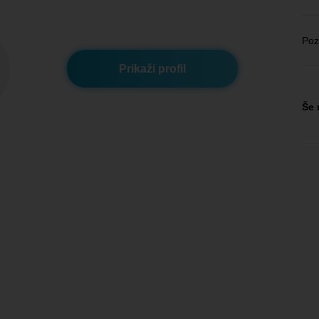
Poz
Prikaži profil
Še 