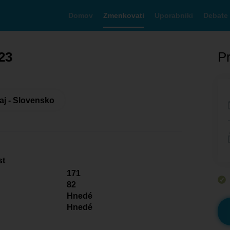
Domov
Zmenkovati
Uporabniki
Debate
23
Pr
aj - Slovensko
st
171
82
Hnedé
Hnedé