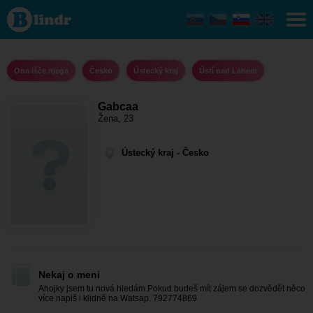
Gabcaa
- Ona
išče
njega
Ústecký
kraj -
Ona išče njega
Česko
Ústecký kraj
Ústí nad Labem
Ústí
nad
Labem
Gabcaa
Žena, 23
Ústecký kraj - Česko
Nekaj o meni
Ahojky jsem tu nová hledám Pokud budeš mít zájem se dozvědět něco
více napiš i klidně na Watsap. 792774869