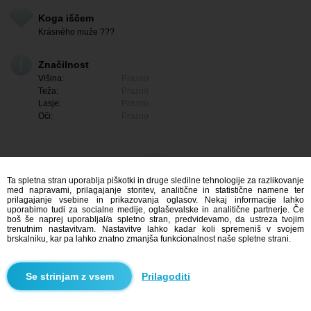
Koga iščem
Krásného muže ???
Značilnost
Višina:
Prazno
Teža:
Prazno
Lasje:
Prazno
Oči:
Prazno
Ta spletna stran uporablja piškotki in druge sledilne tehnologije za razlikovanje
med napravami, prilagajanje storitev, analitične in statistične namene ter
prilagajanje vsebine in prikazovanja oglasov. Nekaj informacije lahko
uporabimo tudi za socialne medije, oglaševalske in analitične partnerje. Če
boš še naprej uporabljal/a spletno stran, predvidevamo, da ustreza tvojim
trenutnim nastavitvam. Nastavitve lahko kadar koli spremeniš v svojem
brskalniku, kar pa lahko znatno zmanjša funkcionalnost naše spletne strani.
Me zanima
Prilagoditi
Iskanje