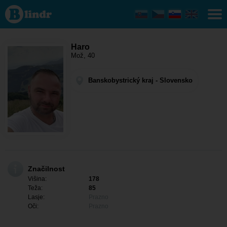
Haro - On išče
nekoga
Banskobystrický
kraj - Dudince
Haro
Mož, 40
Banskobystrický kraj - Slovensko
Značilnost
Višina:
178
Teža:
85
Lasje:
Prazno
Oči:
Prazno