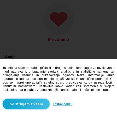
Me zanima
Iskanje
On išče njo: Moški, 40
Ta spletna stran uporablja piškotki in druge sledilne tehnologije za razlikovanje
On išče njo: Moški, 40 - Slovensko
med napravami, prilagajanje storitev, analitične in statistične namene ter
On išče njo: Moški, 40 - Banskobystrický kraj
prilagajanje vsebine in prikazovanja oglasov. Nekaj informacije lahko
On išče njo: Moški, 40 - Dudince
uporabimo tudi za socialne medije, oglaševalske in analitične partnerje. Če
boš še naprej uporabljal/a spletno stran, predvidevamo, da ustreza tvojim
Zmenkovati Slovensko
trenutnim nastavitvam. Nastavitve lahko kadar koli spremeniš v svojem
Zmenkovati Banskobystrický kraj
brskalniku, kar pa lahko znatno zmanjša funkcionalnost naše spletne strani.
Zmenkovati Dudince
Prilagoditi
Blindr aplikacije