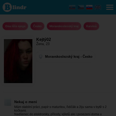
Kejtý02 - Ona
išče njega
Moravskoslezský
kraj - Karviná
Ona išče njega
Česko
Moravskoslezský kraj
Karviná
Kejtý02
Žena, 23
Moravskoslezský kraj - Česko
Nekaj o meni
Mám stabilní práci, papír s maturitou, řidičák a žiju sama v bytě s 2
kočkami.
Nadšenec do elektroniky, přírody, výletů ale i posezení doma u