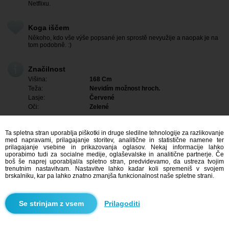
Netflixu.
Koga iščem
Někoho, kdo vše výše popsané jen sprostě nevyužije a naopak je na
tom podobně. :)
Značilnost
Višina:
168 Cm
Teža:
Nevidím možnost hroch.
Lasje:
Červené
Oči:
Zelené
Ta spletna stran uporablja piškotki in druge sledilne tehnologije za razlikovanje
med napravami, prilagajanje storitev, analitične in statistične namene ter
prilagajanje vsebine in prikazovanja oglasov. Nekaj informacije lahko
uporabimo tudi za socialne medije, oglaševalske in analitične partnerje. Če
boš še naprej uporabljal/a spletno stran, predvidevamo, da ustreza tvojim
trenutnim nastavitvam. Nastavitve lahko kadar koli spremeniš v svojem
brskalniku, kar pa lahko znatno zmanjša funkcionalnost naše spletne strani.
Prilagoditi
Me zanima