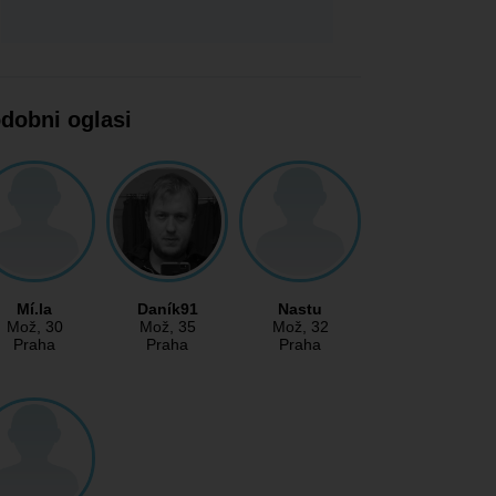
dobni oglasi
Mí.la
Daník91
Nastu
Mož
, 30
Mož
, 35
Mož
, 32
Praha
Praha
Praha