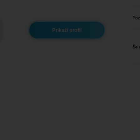
Poz
Prikaži profil
Še 