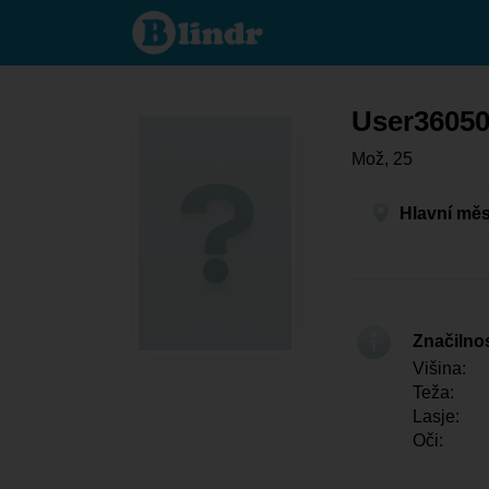
User36050566
- On išče
nekoga
Hlavní město
Praha - Praha
User3605
Mož, 25
Hlavní měs
Značilno
Višina:
Teža:
Lasje:
Oči: