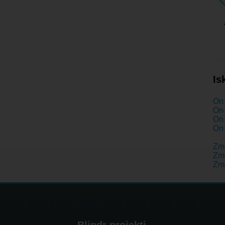
Is
On 
On 
On 
On 
Zm
Zme
Zm