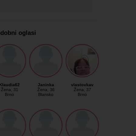
dobni oglasi
Klaudia62
Janinka
vlastovkav
Žena
, 31
Žena
, 36
Žena
, 37
Brno
Blansko
Brno