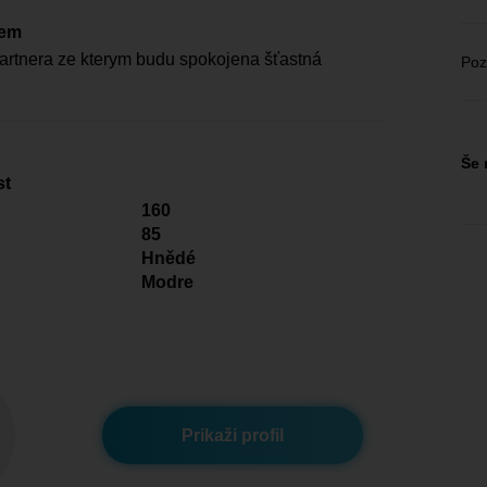
čem
rtnera ze kterym budu spokojena šťastná
Poz
Še 
st
160
85
Hnědé
Modre
Prikaži profil