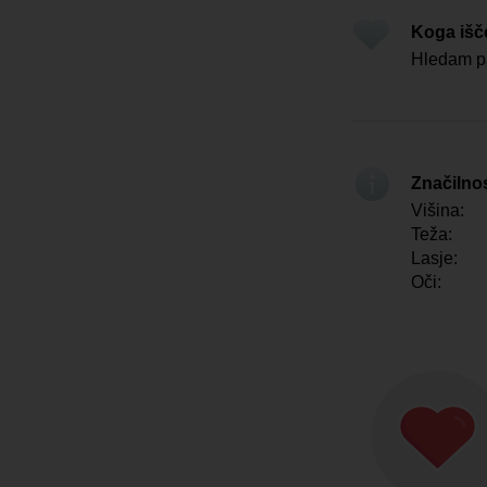
Koga iš
Hledam pa
Značilno
Višina:
Teža:
Lasje:
Oči: