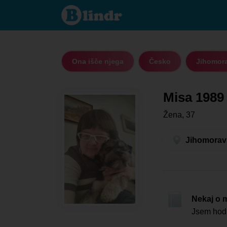
Misa 1989 -
Ona išče
njega
Jihomoravský
kraj - Brno
Ona išče njega
Česko
Jihomora
Misa 1989
Žena, 37
Jihomoravs
Nekaj o 
Jsem hodn