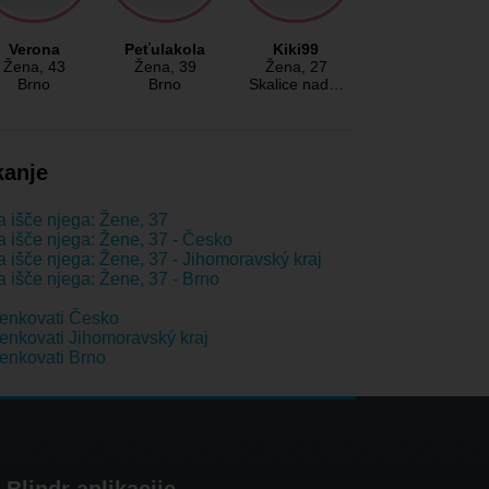
Verona
Peťulakola
Kiki99
Žena
, 43
Žena
, 39
Žena
, 27
Brno
Brno
Skalice nad…
kanje
 išče njega: Žene, 37
 išče njega: Žene, 37 - Česko
 išče njega: Žene, 37 - Jihomoravský kraj
 išče njega: Žene, 37 - Brno
enkovati Česko
nkovati Jihomoravský kraj
enkovati Brno