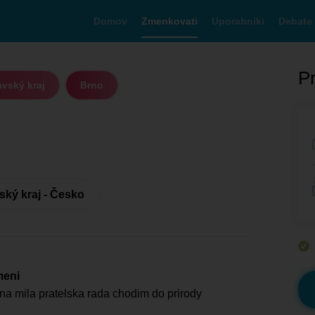
Domov
Zmenkovati
Uporabniki
Debate
Pr
vský kraj
Brno
ký kraj - Česko
meni
a mila pratelska rada chodim do prirody