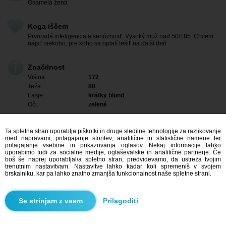
Osamelá žena
Koga iščem
Prvoradá inteligencia a serióznosť. Vysoký muž nad 50/185. Chcem
nájsť niekoho, pre koho sa oplatí tešiť na ďalší deň .
Značilnost
Višina:
172
Teža:
80
Lasje:
krátky blond
Oči:
zelené
Ta spletna stran uporablja piškotki in druge sledilne tehnologije za razlikovanje
med napravami, prilagajanje storitev, analitične in statistične namene ter
prilagajanje vsebine in prikazovanja oglasov. Nekaj informacije lahko
uporabimo tudi za socialne medije, oglaševalske in analitične partnerje. Če
boš še naprej uporabljal/a spletno stran, predvidevamo, da ustreza tvojim
trenutnim nastavitvam. Nastavitve lahko kadar koli spremeniš v svojem
brskalniku, kar pa lahko znatno zmanjša funkcionalnost naše spletne strani.
Prilagoditi
Me zanima