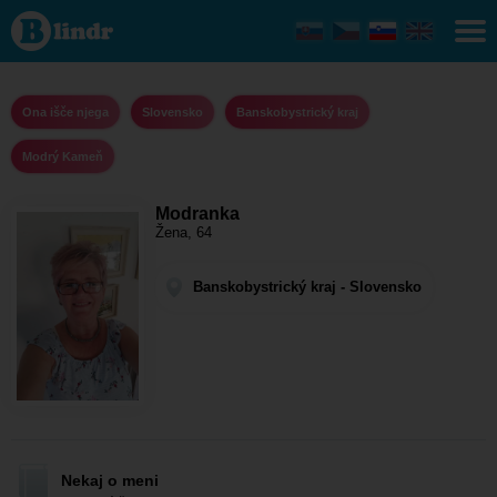
Modranka - Ona
išče njega
Banskobystrický
kraj - Modrý
Kameň
Ona išče njega
Slovensko
Banskobystrický kraj
Modrý Kameň
Modranka
Žena, 64
Banskobystrický kraj - Slovensko
Nekaj o meni