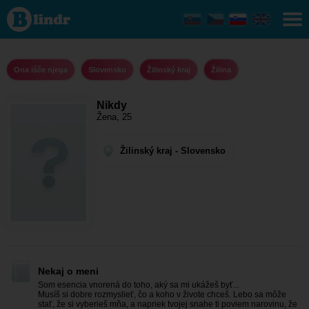
Nikdy -
Ona
išče
njega
Žilinský
kraj -
Ona išče njega
Slovensko
Žilinský kraj
Žilina
Žilina
Nikdy
Žena, 25
Žilinský kraj - Slovensko
Nekaj o meni
Som esencia vnorená do toho, aký sa mi ukážeš byť...
Musíš si dobre rozmyslieť, čo a koho v živote chceš. Lebo sa môže
stať, že si vyberieš mňa, a napriek tvojej snahe ti poviem narovinu, že