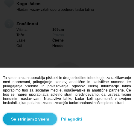
Koga iščem
Hládam važny vztah oporu podporu lasku tatina
Značilnost
Višina:
169cm
Teža:
Prazno
Lasje:
Čierne
Oči:
Hnede
Ta spletna stran uporablja piškotki in druge sledilne tehnologije za razlikovanje
med napravami, prilagajanje storitev, analitične in statistične namene ter
prilagajanje vsebine in prikazovanja oglasov. Nekaj informacije lahko
uporabimo tudi za socialne medije, oglaševalske in analitične partnerje. Če
boš še naprej uporabljal/a spletno stran, predvidevamo, da ustreza tvojim
trenutnim nastavitvam. Nastavitve lahko kadar koli spremeniš v svojem
brskalniku, kar pa lahko znatno zmanjša funkcionalnost naše spletne strani.
Me zanima
Prilagoditi
Iskanje