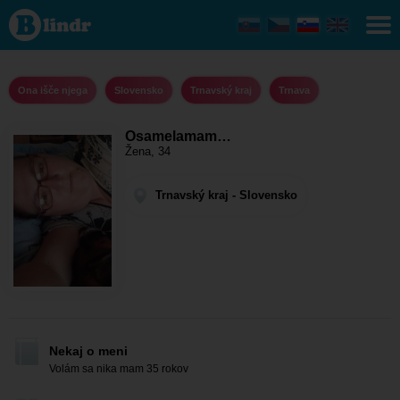
Osamelamaminka
- Ona išče njega
Trnavský kraj -
Trnava
Ona išče njega
Slovensko
Trnavský kraj
Trnava
Osamelamam…
Žena, 34
Trnavský kraj - Slovensko
Nekaj o meni
Volám sa nika mam 35 rokov