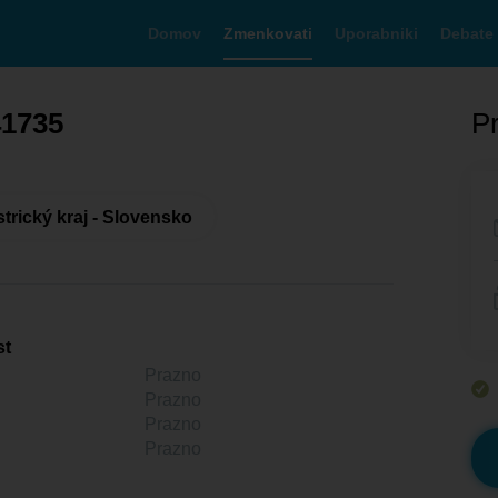
Domov
Zmenkovati
Uporabniki
Debate
41735
Pr
rický kraj - Slovensko
st
Prazno
Prazno
Prazno
Prazno