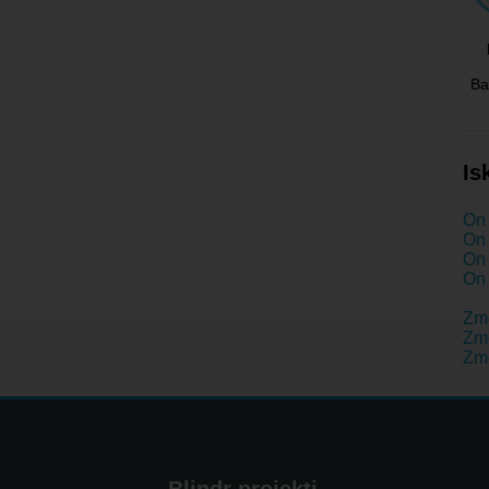
Ba
Is
On 
On 
On 
On 
Zm
Zme
Zme