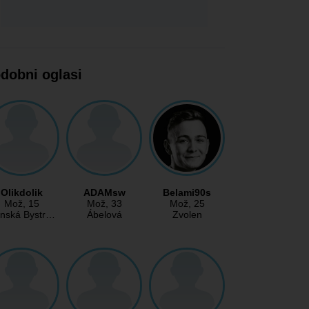
dobni oglasi
Olikdolik
ADAMsw
Belami90s
Mož
, 15
Mož
, 33
Mož
, 25
nská Bystr…
Ábelová
Zvolen