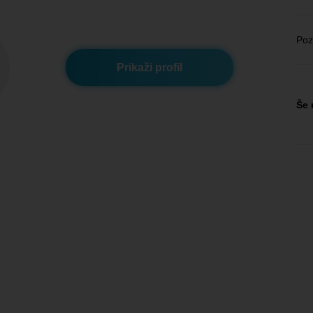
Poz
Prikaži profil
Še 