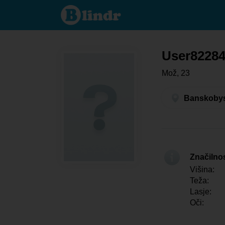
User822841735 -
On išče nekoga
Banskobystrický
kraj - Banská
Bystrica
User8228
Mož, 23
Banskobyst
Značilno
Višina:
Teža:
Lasje:
Oči: