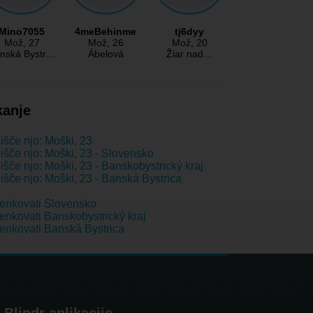
Mino7055
4meBehinme
tj6dyy
Mož
, 27
Mož
, 26
Mož
, 20
nská Bystr…
Ábelová
Žiar nad…
kanje
išče njo: Moški, 23
išče njo: Moški, 23 - Slovensko
išče njo: Moški, 23 - Banskobystrický kraj
išče njo: Moški, 23 - Banská Bystrica
enkovati Slovensko
nkovati Banskobystrický kraj
nkovati Banská Bystrica