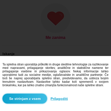
Me zanima
Iskanje
On išče njo: Moški, 39
Ta spletna stran uporablja piškotki in druge sledilne tehnologije za razlikovanje
On išče njo: Moški, 39 - Česko
med napravami, prilagajanje storitev, analitične in statistične namene ter
On išče njo: Moški, 39 - Královéhradecký kraj
prilagajanje vsebine in prikazovanja oglasov. Nekaj informacije lahko
On išče njo: Moški, 39 - Černilov
uporabimo tudi za socialne medije, oglaševalske in analitične partnerje. Če
boš še naprej uporabljal/a spletno stran, predvidevamo, da ustreza tvojim
Zmenkovati Česko
trenutnim nastavitvam. Nastavitve lahko kadar koli spremeniš v svojem
Zmenkovati Královéhradecký kraj
brskalniku, kar pa lahko znatno zmanjša funkcionalnost naše spletne strani.
Zmenkovati Černilov
Prilagoditi
Blindr aplikacije