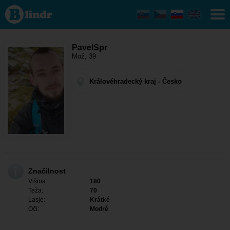
PavelSpr - On
išče nekoga
Královéhradecký
kraj - Černilov
PavelSpr
Mož, 39
Královéhradecký kraj - Česko
Značilnost
Višina:
180
Teža:
70
Lasje:
Krátké
Oči:
Modré