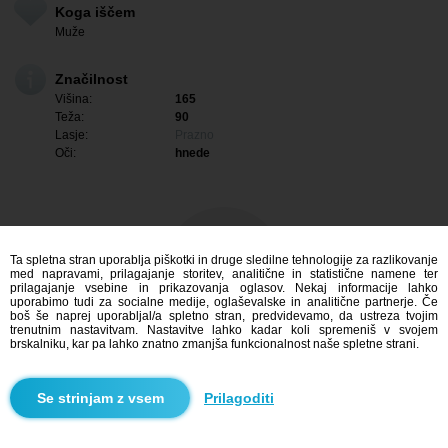
Koga iščem
Muže
Značilnost
Višina:
165
Teža:
90
Lasje:
Prazno
Oči:
hnede
Ta spletna stran uporablja piškotki in druge sledilne tehnologije za razlikovanje
med napravami, prilagajanje storitev, analitične in statistične namene ter
prilagajanje vsebine in prikazovanja oglasov. Nekaj informacije lahko
uporabimo tudi za socialne medije, oglaševalske in analitične partnerje. Če
boš še naprej uporabljal/a spletno stran, predvidevamo, da ustreza tvojim
trenutnim nastavitvam. Nastavitve lahko kadar koli spremeniš v svojem
brskalniku, kar pa lahko znatno zmanjša funkcionalnost naše spletne strani.
Me zanima
Prilagoditi
Iskanje