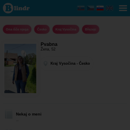
Pvabna -
Ona išče
njega
Kraj
Vysočina
- Březejc
Ona išče njega
Česko
Kraj Vysočina
Březejc
Pvabna
Žena, 52
Kraj Vysočina - Česko
Nekaj o meni
...