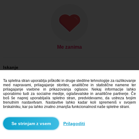
Me zanima
Iskanje
On išče njo: Moški, 46
Ta spletna stran uporablja piškotki in druge sledilne tehnologije za razlikovanje
On išče njo: Moški, 46 - Česko
med napravami, prilagajanje storitev, analitične in statistične namene ter
On išče njo: Moški, 46 - Středočeský kraj
prilagajanje vsebine in prikazovanja oglasov. Nekaj informacije lahko
On išče njo: Moški, 46 - Benešov
uporabimo tudi za socialne medije, oglaševalske in analitične partnerje. Če
boš še naprej uporabljal/a spletno stran, predvidevamo, da ustreza tvojim
Zmenkovati Česko
trenutnim nastavitvam. Nastavitve lahko kadar koli spremeniš v svojem
Zmenkovati Středočeský kraj
brskalniku, kar pa lahko znatno zmanjša funkcionalnost naše spletne strani.
Zmenkovati Benešov
Prilagoditi
Blindr aplikacije