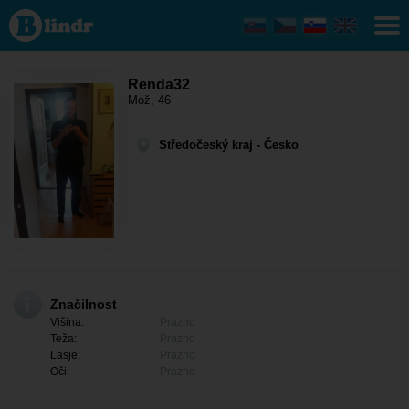
Renda32 -
On išče
nekoga
Středočeský
kraj -
Benešov
Renda32
Mož, 46
Středočeský kraj - Česko
Značilnost
Višina:
Prazno
Teža:
Prazno
Lasje:
Prazno
Oči:
Prazno