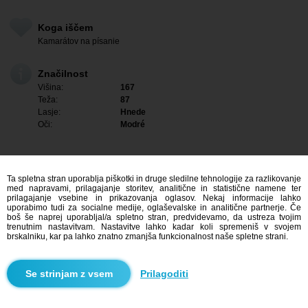
Koga iščem
Kamarátov na písanie
Značilnost
Višina:
167
Teža:
87
Lasje:
Hnede
Oči:
Modré
Ta spletna stran uporablja piškotki in druge sledilne tehnologije za razlikovanje
med napravami, prilagajanje storitev, analitične in statistične namene ter
prilagajanje vsebine in prikazovanja oglasov. Nekaj informacije lahko
uporabimo tudi za socialne medije, oglaševalske in analitične partnerje. Če
boš še naprej uporabljal/a spletno stran, predvidevamo, da ustreza tvojim
trenutnim nastavitvam. Nastavitve lahko kadar koli spremeniš v svojem
brskalniku, kar pa lahko znatno zmanjša funkcionalnost naše spletne strani.
Me zanima
Prilagoditi
Iskanje