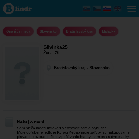
Silvinka25 -
Ona išče
njega
Bratislavský
kraj -
Malacky
Ona išče njega
Slovensko
Bratislavský kraj
Malacky
Silvinka25
Žena, 26
Bratislavský kraj - Slovensko
Nekaj o meni
Som niečo medzi introvert a extrovert som aj vybusna
Moje obľúbene jedlo je Kurací Kebab moje záľuby sú nakupovanie
plávanie pozeranie filmov počúvanie hudby mam psa a dve macky