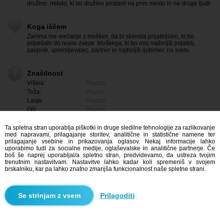
družino. nekdo, ki bo družino postavil na prvo mesto in ne druge ljudi
Koga iščem
Zanima me srečanje z moškim, da bi sklenila prijateljstvo, ki bo
pripeljalo do resne zveze. Moškega, ki bo moj najboljši prijatelj,
zaupnik, spremljevalec, partner in najboljši ljubimec na svetu
Značilnost
Višina:
Prazno
Teža:
Prazno
Lasje:
Prazno
Oči:
Prazno
Ta spletna stran uporablja piškotki in druge sledilne tehnologije za razlikovanje
med napravami, prilagajanje storitev, analitične in statistične namene ter
prilagajanje vsebine in prikazovanja oglasov. Nekaj informacije lahko
uporabimo tudi za socialne medije, oglaševalske in analitične partnerje. Če
boš še naprej uporabljal/a spletno stran, predvidevamo, da ustreza tvojim
trenutnim nastavitvam. Nastavitve lahko kadar koli spremeniš v svojem
brskalniku, kar pa lahko znatno zmanjša funkcionalnost naše spletne strani.
Prilagoditi
Me zanima