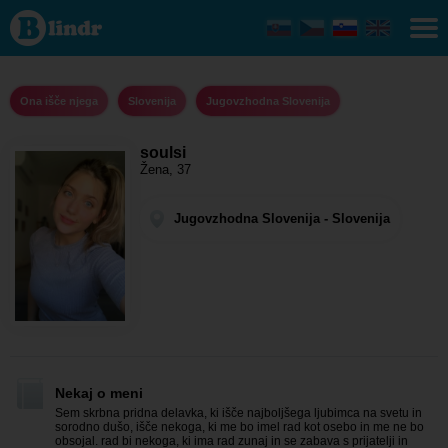
soulsi - Ona
išče njega
Jugovzhodna
Slovenija
Ona išče njega
Slovenija
Jugovzhodna Slovenija
soulsi
Žena, 37
Jugovzhodna Slovenija - Slovenija
Nekaj o meni
Sem skrbna pridna delavka, ki išče najboljšega ljubimca na svetu in
sorodno dušo, išče nekoga, ki me bo imel rad kot osebo in me ne bo
obsojal. rad bi nekoga, ki ima rad zunaj in se zabava s prijatelji in