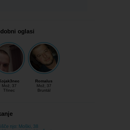
dobni oglasi
Kojak3nec
Romalus
Mož
, 37
Mož
, 37
Třinec
Bruntál
kanje
išče njo: Moški, 38