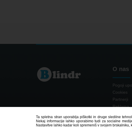
O nas
Pogoji upo
Cookies
Partnerji
Reklama
Kontakt
Ta spletna stran uporablja piškotki in druge sledilne tehno
Nekaj informacije lahko uporabimo tudi za socialne medije,
Nastavitve lahko kadar koli spremeniš v svojem brskalniku, 