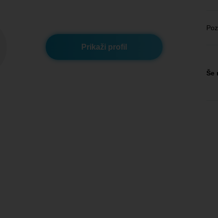
Poz
Prikaži profil
Še 