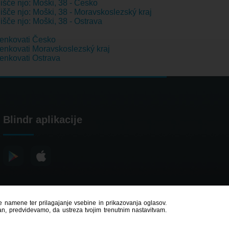
išče njo: Moški, 38 - Česko
išče njo: Moški, 38 - Moravskoslezský kraj
išče njo: Moški, 38 - Ostrava
enkovati Česko
nkovati Moravskoslezský kraj
nkovati Ostrava
Blindr aplikacije
čne namene ter prilagajanje vsebine in prikazovanja oglasov.
ran, predvidevamo, da ustreza tvojim trenutnim nastavitvam.