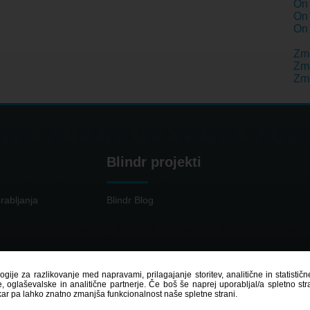
On 
On 
On 
Zm
Zme
Zme
Blindr projekti
rabljanja
Blindr Blog
logije za razlikovanje med napravami, prilagajanje storitev, analitične in statisti
 oglaševalske in analitične partnerje. Če boš še naprej uporabljal/a spletno st
kar pa lahko znatno zmanjša funkcionalnost naše spletne strani.