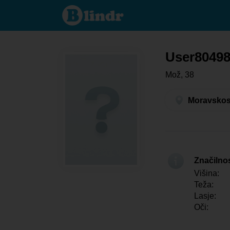
User804986084 -
On išče nekoga
Moravskoslezský
kraj - Ostrava
User8049
Mož, 38
Moravskosl
Značilno
Višina:
Teža:
Lasje:
Oči: