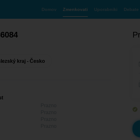
Domov
Zmenkovati
Uporabniki
Debate
86084
Pr
ezský kraj - Česko
st
Prazno
Prazno
Prazno
Prazno