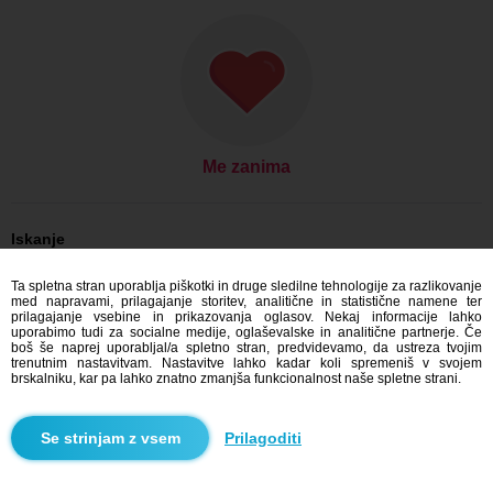
Me zanima
Iskanje
On išče njo: Moški, 26
Ta spletna stran uporablja piškotki in druge sledilne tehnologije za razlikovanje
On išče njo: Moški, 26 - Slovensko
med napravami, prilagajanje storitev, analitične in statistične namene ter
On išče njo: Moški, 26 - Prešovský kraj
prilagajanje vsebine in prikazovanja oglasov. Nekaj informacije lahko
On išče njo: Moški, 26 - Sabinov
uporabimo tudi za socialne medije, oglaševalske in analitične partnerje. Če
boš še naprej uporabljal/a spletno stran, predvidevamo, da ustreza tvojim
Zmenkovati Slovensko
trenutnim nastavitvam. Nastavitve lahko kadar koli spremeniš v svojem
Zmenkovati Prešovský kraj
brskalniku, kar pa lahko znatno zmanjša funkcionalnost naše spletne strani.
Zmenkovati Sabinov
Prilagoditi
Blindr aplikacije