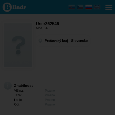
User36254674
- On išče
nekoga
Prešovský
kraj - Sabinov
User362546…
Mož, 26
Prešovský kraj - Slovensko
Značilnost
Višina:
Prazno
Teža:
Prazno
Lasje:
Prazno
Oči:
Prazno