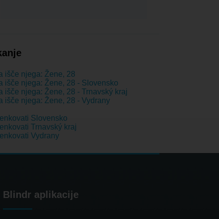
kanje
 išče njega: Žene, 28
 išče njega: Žene, 28 - Slovensko
 išče njega: Žene, 28 - Trnavský kraj
 išče njega: Žene, 28 - Vydrany
enkovati Slovensko
nkovati Trnavský kraj
enkovati Vydrany
Blindr aplikacije