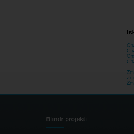
Is
Ona
Ona
Ona
Ona
Zm
Zme
Zm
Blindr projekti