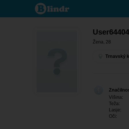
User644042490
- Ona išče
nekoga
Trnavský kraj -
Vydrany
User6440
Žena, 28
Trnavský k
Značilno
Višina:
Teža:
Lasje:
Oči: