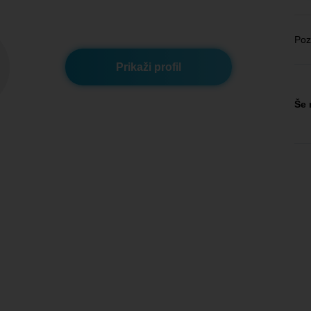
Poz
Prikaži profil
Še 