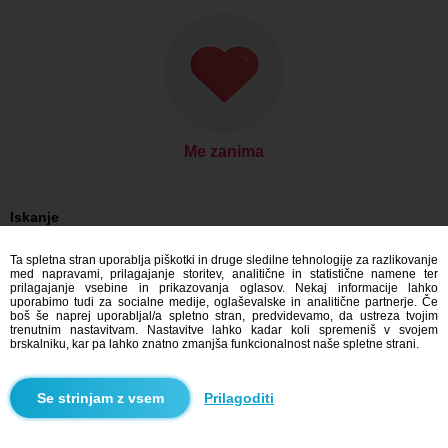
Me zanima
Iskanje
On išče njo: Moški, 27
Ta spletna stran uporablja piškotki in druge sledilne tehnologije za razlikovanje
On išče njo: Moški, 27 - Česko
med napravami, prilagajanje storitev, analitične in statistične namene ter
On išče njo: Moški, 27 - Plzeňský kraj
prilagajanje vsebine in prikazovanja oglasov. Nekaj informacije lahko
On išče njo: Moški, 27 - Kralovice
uporabimo tudi za socialne medije, oglaševalske in analitične partnerje. Če
boš še naprej uporabljal/a spletno stran, predvidevamo, da ustreza tvojim
Zmenkovati Česko
trenutnim nastavitvam. Nastavitve lahko kadar koli spremeniš v svojem
Zmenkovati Plzeňský kraj
brskalniku, kar pa lahko znatno zmanjša funkcionalnost naše spletne strani.
Zmenkovati Kralovice
Prilagoditi
Blindr aplikacije