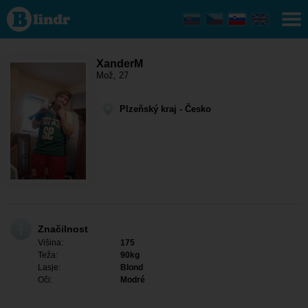
XanderM
- On išče
nekoga
Plzeňský
kraj -
Kralovice
XanderM
Mož, 27
Plzeňský kraj - Česko
Značilnost
Višina:
175
Teža:
90kg
Lasje:
Blond
Oči:
Modré