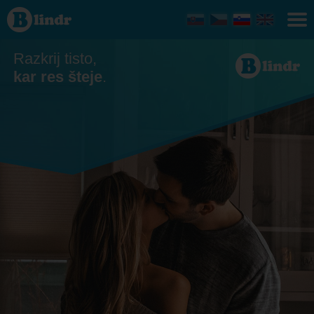
Zmenkovati
Razkrij tisto,
kar res šteje
.