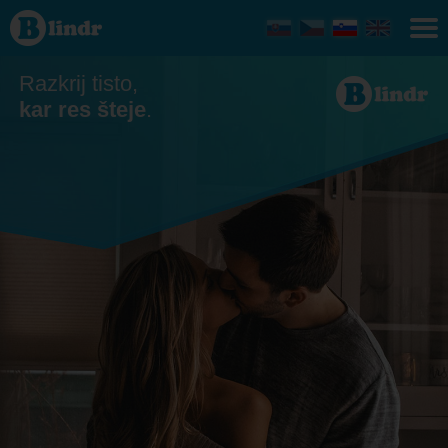
Zmenkovati
Razkrij tisto,
kar res šteje
.