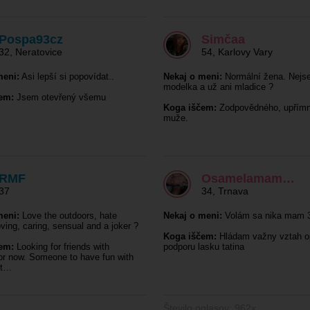
Pospa93cz
Simčaa
32
,
Neratovice
54
,
Karlovy Vary
meni:
Asi lepší si popovídat..
Nekaj o meni:
Normální žena. Nejs
modelka a už ani mladice ?
em:
Jsem otevřený všemu
Koga iščem:
Zodpovědného, upřím
muže.
RMF
Osamelamam…
37
34
,
Trnava
meni:
Love the outdoors, hate
Nekaj o meni:
Volám sa nika mam 3
oving, caring, sensual and a joker ?
Koga iščem:
Hládam važny vztah o
em:
Looking for friends with
podporu lasku tatina
for now. Someone to have fun with
ht…
Število oglasov: 962x