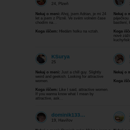
24
,
Plzeň
Nekaj o meni:
Ahoj, jsem Adrian, je mi 24
Nekaj o 
let a jsem z Plzně. Ve svém volném čase
páječkou 
chodím na…
bastlení, 
Koga iščem:
Hledám holku na vztah.
Koga išč
nové záži
kuchyňs
KSurya
25
Nekaj o meni:
Just a chill guy. Slightly
Nekaj o 
weird and geekish. Looking for attractive
women.
Koga išč
Koga iščem:
Like I said, attractive women.
If you wanna know what I mean by
attractive, ask…
dominik133…
19
,
Havířov