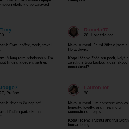
em:
Hledám fajn osobu nejlépe z
caring one
nebo i okolí, víc po zprávách
Tony
Daniela97
60
28
,
Horažďovice
meni:
Gym, coffee, work, travel
Nekaj o meni:
Je mi 28let a jsem z
.
Horažďovic.
em:
A long term relationship. I'm
Koga iščem:
Znáš ten pocit, když s
out finding a decent partner.
za ruku s tvou Láskou a čas jakoby
neexistoval?…
Joojjo7
Lauren let
27
,
Prešov
30
meni:
Neviem čo napísať
Nekaj o meni:
I'm someone who val
honesty, loyalty, and meaningful
em:
Hľadám partacku na
connections. I enjoy…
e
Koga iščem:
Truthful and trustwort
human being