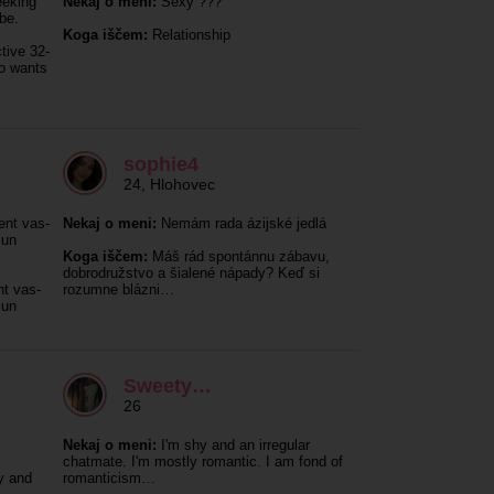
eeking
Nekaj o meni:
Sexy ???
 be.
Koga iščem:
Relationship
tive 32-
ho wants
sophie4
24
,
Hlohovec
ent vas-
Nekaj o meni:
Nemám rada ázijské jedlá
 un
Koga iščem:
Máš rád spontánnu zábavu,
dobrodružstvo a šialené nápady? Keď si
nt vas-
rozumne blázni…
 un
Sweety…
26
Nekaj o meni:
I'm shy and an irregular
chatmate. I'm mostly romantic. I am fond of
y and
romanticism…