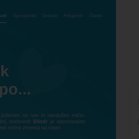
ati
Uporabniki
Debate
Prispevki
Članki
ek
po...
o ljubezen na nov in navdušen način.
krij osebnost!
Blindr
je spoznavalno
rek online zmenka na slepo.