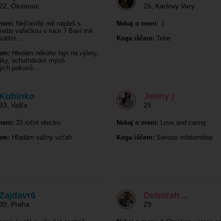
22
,
Olomouc
25
,
Karlovy Vary
meni:
Nejčastěji mě najdeš s
Nekaj o meni:
:)
nebo vařečkou v ruce ? Baví mě
kutilst…
Koga iščem:
Tebe
em:
Hledám někoho fajn na výlety,
tky, ochutnávání mých
kých pokusů…
Kubinko
Jenny j
33
,
Valča
25
meni:
33 roční otecko
Nekaj o meni:
Love and caring
em:
Hľadám vážny vzťah
Koga iščem:
Serious relationship
Zajdavr6
Deborah…
39
,
Praha
29