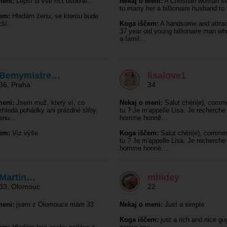
meni:
Lepší si vše říct osobně...
Nekaj o meni:
A Christian woman s
to marry her a billionaire husband to
em:
Hledám ženu, se kterou bude
zší.
Koga iščem:
A handsome and attrac
37 year old young billionaire man w
a famil…
Bemymistre…
lisalove1
36
,
Praha
34
meni:
Jsem muž, který ví, co
Nekaj o meni:
Salut chéri(e), comm
ehledá pohádky ani prázdné sliby.
tu ? Je m'appelle Lisa. Je recherche
ženu…
homme honnê…
em:
Viz výše
Koga iščem:
Salut chéri(e), comme
tu ? Je m'appelle Lisa. Je recherche
homme honnê…
Martin…
mhidey
33
,
Olomouc
22
meni:
jsem z Olomouce mám 33
Nekaj o meni:
Just a simple
Koga iščem:
just a rich and nice gu