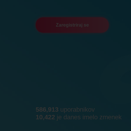
Zaregistriraj se
586,913
uporabnikov
10,422
je danes imelo zmenek