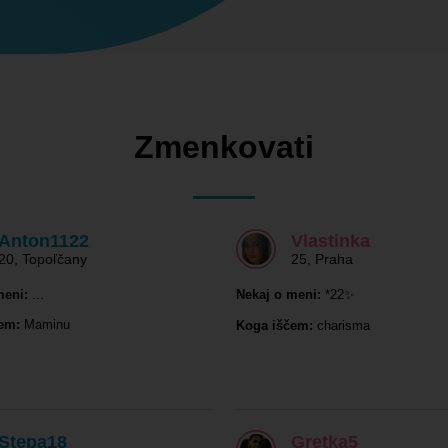
Zmenkovati
Anton1122
Vlastinka
20
,
Topoľčany
25
,
Praha
meni:
...
Nekaj o meni:
*22✨
em:
Maminu
Koga iščem:
charisma
Stepa18
Gretka5