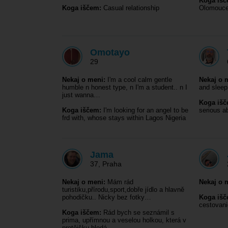
Koga išč
Koga iščem:
Casual relationship
Olomouce 
Omotayo
29
Nekaj o meni:
I'm a cool calm gentle
Nekaj o 
humble n honest type, n I'm a student.. n I
and sleep
just wanna…
Koga išč
Koga iščem:
I'm looking for an angel to be
serious ab
frd with, whose stays within Lagos Nigeria
Jama
37
,
Praha
Nekaj o meni:
Mám rád
Nekaj o 
turistiku,přírodu,sport,dobře jídlo a hlavně
pohodičku.. Nicky bez fotky…
Koga išč
cestovani
Koga iščem:
Rád bych se seznámil s
prima, upřímnou a veselou holkou, která v
protějšku hledá…