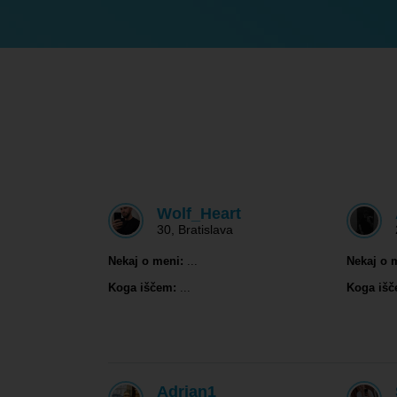
Wolf_Heart
30
,
Bratislava
Nekaj o meni:
...
Nekaj o 
Koga iščem:
...
Koga išč
Adrian1