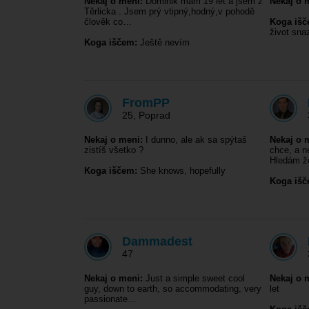
Nekaj o meni:
Dominik mám 19 let a jsem z
Nekaj o 
Těrlicka . Jsem prý vtipný,hodný,v pohodě
člověk co…
Koga išč
život sna
Koga iščem:
Ještě nevím
FromPP
25
,
Poprad
Nekaj o meni:
I dunno, ale ak sa spýtaš
Nekaj o 
zistíš všetko ?
chce, a n
Hledám 
Koga iščem:
She knows, hopefully
Koga išč
Dammadest
47
Nekaj o meni:
Just a simple sweet cool
Nekaj o 
guy, down to earth, so accommodating, very
let
passionate…