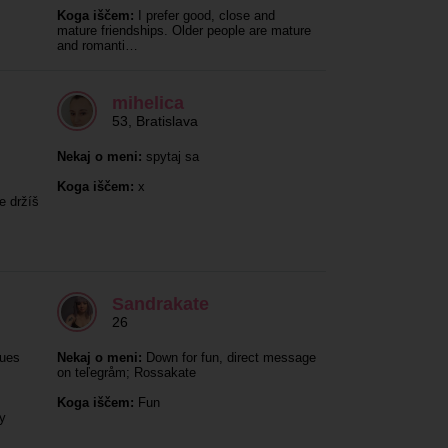
Koga iščem:
I prefer good, close and
mature friendships. Older people are mature
and romanti…
mihelica
53
,
Bratislava
Nekaj o meni:
spytaj sa
Koga iščem:
x
e držíš
Sandrakate
26
ues
Nekaj o meni:
Down for fun, direct message
on teľegråm; Rossakate
Koga iščem:
Fun
hy