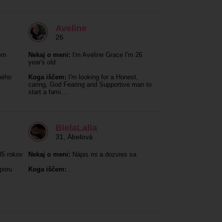
Aveline
26
em
Nekaj o meni:
I'm Aveline Grace I'm 26
year's old
ného
Koga iščem:
I'm looking for a Honest,
caring, God Fearing and Supportive man to
start a fami…
BielaLalia
31
,
Ábelová
5 rokov
Nekaj o meni:
Nápis mi a dozvies sa
poru
Koga iščem:
.