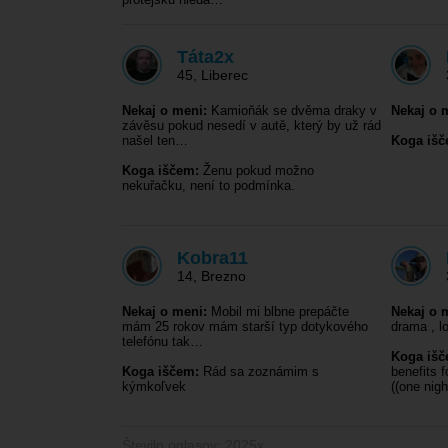
Táta2x
45
,
Liberec
Nekaj o meni:
Kamioňák se dvěma draky v
Nekaj o 
závěsu pokud nesedí v autě, který by už rád
našel ten…
Koga išč
Koga iščem:
Ženu pokud možno
nekuřačku, není to podmínka.
Kobra11
14
,
Brezno
Nekaj o meni:
Mobil mi blbne prepáčte
Nekaj o 
mám 25 rokov mám starší typ dotykového
drama , l
telefónu tak…
Koga išč
Koga iščem:
Rád sa zoznámim s
benefits 
kýmkoľvek
((one nig
Število oglasov: 2025x