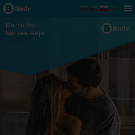
Zmenkovati
Razkrij tisto,
kar res šteje
.