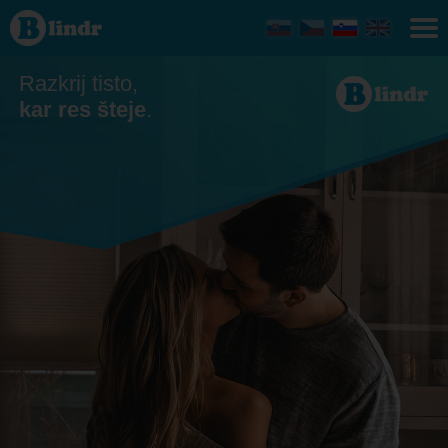
Zmenkovati
Razkrij tisto,
kar res šteje
.