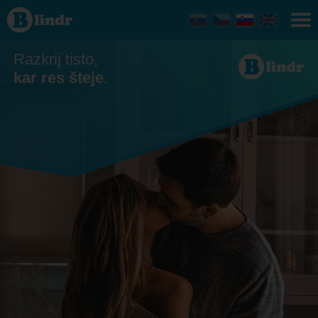
Zmenkovati
Razkrij tisto,
kar res šteje
.