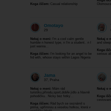
Koga išč
Koga iščem:
Casual relationship
Olomouce 
Omotayo
29
Nekaj o meni:
I'm a cool calm gentle
Nekaj o 
humble n honest type, n I'm a student.. n I
and sleep
just wanna…
Koga išč
Koga iščem:
I'm looking for an angel to be
serious ab
frd with, whose stays within Lagos Nigeria
Jama
37
,
Praha
Nekaj o meni:
Mám rád
Nekaj o 
turistiku,přírodu,sport,dobře jídlo a hlavně
pohodičku.. Nicky bez fotky…
Koga išč
cestovani
Koga iščem:
Rád bych se seznámil s
prima, upřímnou a veselou holkou, která v
protějšku hledá…