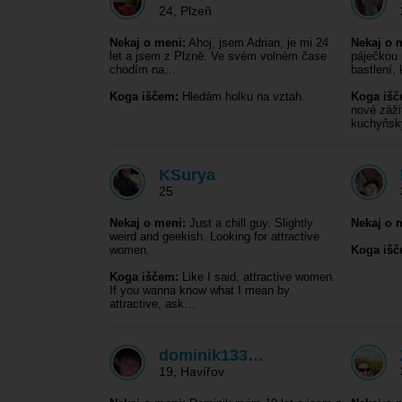
24
,
Plzeň
Nekaj o meni:
Ahoj, jsem Adrian, je mi 24
Nekaj o 
let a jsem z Plzně. Ve svém volném čase
páječkou 
chodím na…
bastlení, 
Koga iščem:
Hledám holku na vztah.
Koga išč
nové záži
kuchyňs
KSurya
25
Nekaj o meni:
Just a chill guy. Slightly
Nekaj o 
weird and geekish. Looking for attractive
women.
Koga išč
Koga iščem:
Like I said, attractive women.
If you wanna know what I mean by
attractive, ask…
dominik133…
19
,
Havířov