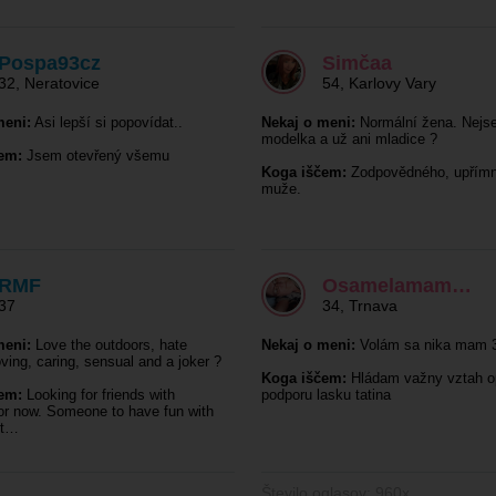
Pospa93cz
Simčaa
32
,
Neratovice
54
,
Karlovy Vary
meni:
Asi lepší si popovídat..
Nekaj o meni:
Normální žena. Nejs
modelka a už ani mladice ?
em:
Jsem otevřený všemu
Koga iščem:
Zodpovědného, upřím
muže.
RMF
Osamelamam…
37
34
,
Trnava
meni:
Love the outdoors, hate
Nekaj o meni:
Volám sa nika mam 3
oving, caring, sensual and a joker ?
Koga iščem:
Hládam važny vztah o
em:
Looking for friends with
podporu lasku tatina
for now. Someone to have fun with
ht…
Število oglasov: 960x