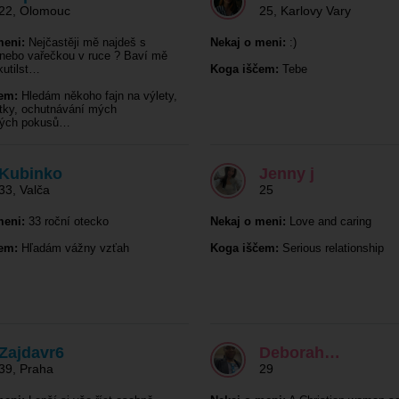
22
,
Olomouc
25
,
Karlovy Vary
meni:
Nejčastěji mě najdeš s
Nekaj o meni:
:)
nebo vařečkou v ruce ? Baví mě
kutilst…
Koga iščem:
Tebe
em:
Hledám někoho fajn na výlety,
tky, ochutnávání mých
kých pokusů…
Kubinko
Jenny j
33
,
Valča
25
meni:
33 roční otecko
Nekaj o meni:
Love and caring
em:
Hľadám vážny vzťah
Koga iščem:
Serious relationship
Zajdavr6
Deborah…
39
,
Praha
29