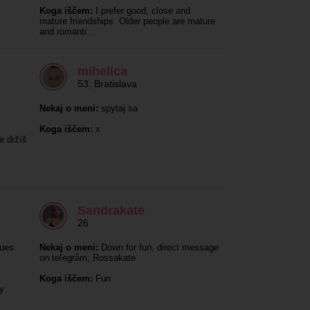
Koga iščem:
I prefer good, close and
mature friendships. Older people are mature
and romanti…
mihelica
53
,
Bratislava
Nekaj o meni:
spytaj sa
Koga iščem:
x
e držíš
Sandrakate
26
ues
Nekaj o meni:
Down for fun, direct message
on teľegråm; Rossakate
Koga iščem:
Fun
hy