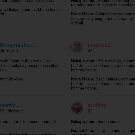
meni:
Lepší si vše říct osobně...
Nekaj o meni:
A Christian woman s
to marry her a billionaire husband to
em:
Hledám ženu, se kterou bude
zší.
Koga iščem:
A handsome and attrac
37 year old young billionaire man w
a famil…
Bemymistre…
lisalove1
36
,
Praha
34
meni:
Jsem muž, který ví, co
Nekaj o meni:
Salut chéri(e), comm
ehledá pohádky ani prázdné sliby.
tu ? Je m'appelle Lisa. Je recherche
ženu…
homme honnê…
em:
Viz výše
Koga iščem:
Salut chéri(e), comme
tu ? Je m'appelle Lisa. Je recherche
homme honnê…
Martin…
mhidey
33
,
Olomouc
22
meni:
jsem z Olomouce mám 33
Nekaj o meni:
Just a simple
Koga iščem:
just a rich and nice gu