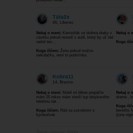
Táta2x
45
,
Liberec
Nekaj o meni:
Kamioňák se dvěma draky v
Nekaj o 
závěsu pokud nesedí v autě, který by už rád
našel ten…
Koga išč
Koga iščem:
Ženu pokud možno
nekuřačku, není to podmínka.
Kobra11
14
,
Brezno
Nekaj o meni:
Mobil mi blbne prepáčte
Nekaj o 
mám 25 rokov mám starší typ dotykového
drama , l
telefónu tak…
Koga išč
Koga iščem:
Rád sa zoznámim s
benefits 
kýmkoľvek
((one nig
Število oglasov: 2024x