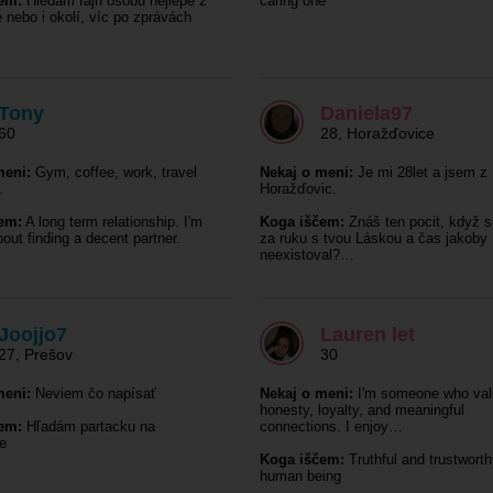
em:
Hledám fajn osobu nejlépe z
caring one
nebo i okolí, víc po zprávách
Tony
Daniela97
60
28
,
Horažďovice
meni:
Gym, coffee, work, travel
Nekaj o meni:
Je mi 28let a jsem z
.
Horažďovic.
em:
A long term relationship. I'm
Koga iščem:
Znáš ten pocit, když s
out finding a decent partner.
za ruku s tvou Láskou a čas jakoby
neexistoval?…
Joojjo7
Lauren let
27
,
Prešov
30
meni:
Neviem čo napísať
Nekaj o meni:
I'm someone who val
honesty, loyalty, and meaningful
em:
Hľadám partacku na
connections. I enjoy…
e
Koga iščem:
Truthful and trustwort
human being