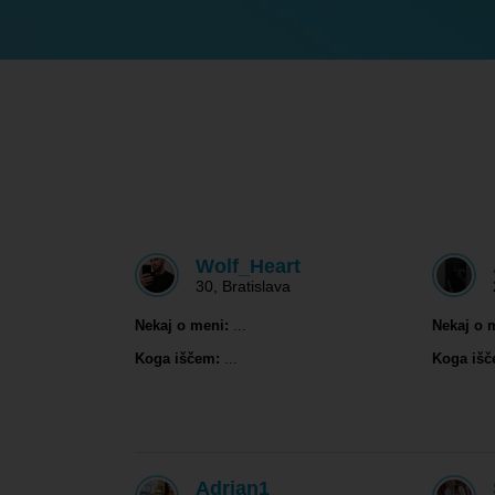
Wolf_Heart
30
,
Bratislava
Nekaj o meni:
...
Nekaj o 
Koga iščem:
...
Koga išč
Adrian1