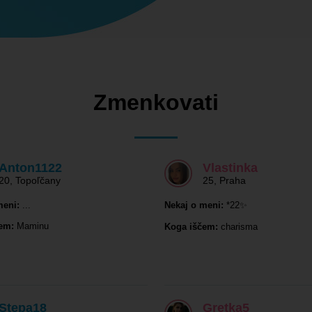
Zmenkovati
Anton1122
Vlastinka
20
,
Topoľčany
25
,
Praha
meni:
...
Nekaj o meni:
*22✨
em:
Maminu
Koga iščem:
charisma
Stepa18
Gretka5