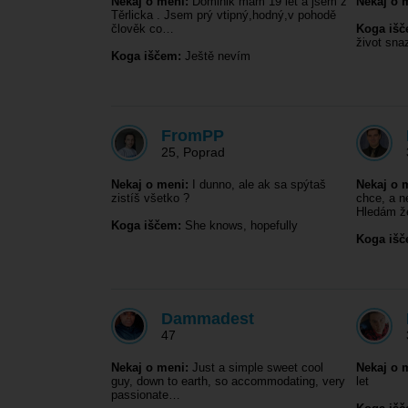
Nekaj o meni:
Dominik mám 19 let a jsem z
Nekaj o 
Těrlicka . Jsem prý vtipný,hodný,v pohodě
člověk co…
Koga išč
život sna
Koga iščem:
Ještě nevím
FromPP
25
,
Poprad
Nekaj o meni:
I dunno, ale ak sa spýtaš
Nekaj o 
zistíš všetko ?
chce, a n
Hledám 
Koga iščem:
She knows, hopefully
Koga išč
Dammadest
47
Nekaj o meni:
Just a simple sweet cool
Nekaj o 
guy, down to earth, so accommodating, very
let
passionate…