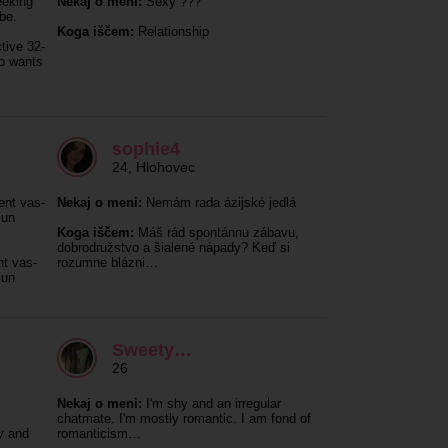
eeking
Nekaj o meni:
Sexy ???
 be.
Koga iščem:
Relationship
tive 32-
ho wants
sophie4
24
,
Hlohovec
ent vas-
Nekaj o meni:
Nemám rada ázijské jedlá
 un
Koga iščem:
Máš rád spontánnu zábavu,
dobrodružstvo a šialené nápady? Keď si
nt vas-
rozumne blázni…
 un
Sweety…
26
Nekaj o meni:
I'm shy and an irregular
chatmate. I'm mostly romantic. I am fond of
y and
romanticism…