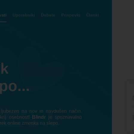
ati
Uporabniki
Debate
Prispevki
Članki
ek
po...
o ljubezen na nov in navdušen način.
krij osebnost!
Blindr
je spoznavalno
rek online zmenka na slepo.