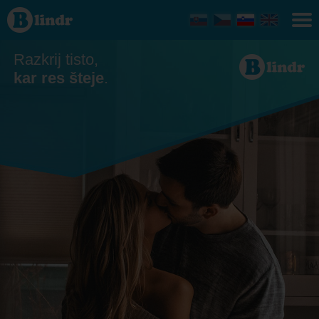
Zmenkovati
- On išče
njo Florida
Razkrij tisto,
kar res šteje
.