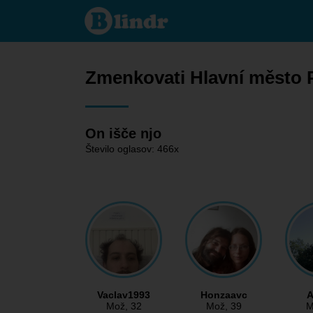
Zmenkovati
- On išče
njo Hlavní
město
Praha
Zmenkovati Hlavní město 
On išče njo
Število oglasov: 466x
Vaclav1993
Honzaavc
Mož
, 32
Mož
, 39
M