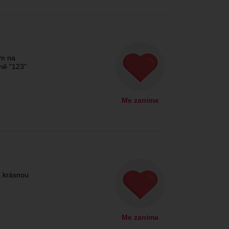
ám na
ně "123"
Me zanima
a krásnou
Me zanima