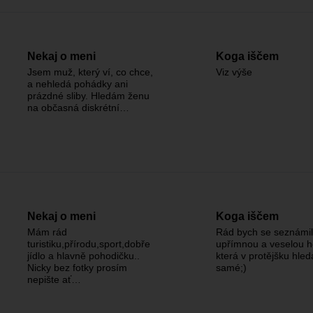
Nekaj o meni
Koga iščem
Jsem muž, který ví, co chce,
Viz výše
a nehledá pohádky ani
prázdné sliby. Hledám ženu
na občasná diskrétní…
Nekaj o meni
Koga iščem
Mám rád
Rád bych se seznámil
turistiku,přírodu,sport,dobře
upřímnou a veselou h
jídlo a hlavně pohodičku..
která v protějšku hled
Nicky bez fotky prosím
samé;)
nepište ať…