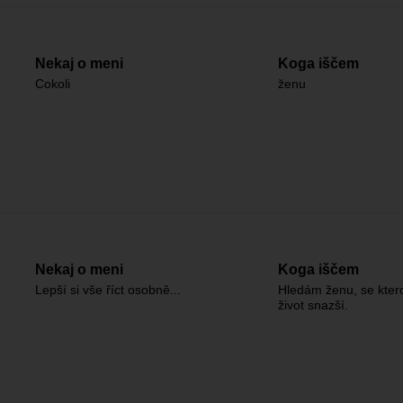
Nekaj o meni
Koga iščem
Cokoli
ženu
Nekaj o meni
Koga iščem
Lepší si vše říct osobně...
Hledám ženu, se kter
život snazší.