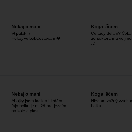
Nekaj o meni
Koga iščem
Vtipálek :)
Co tady dělám? Ček
Hokej,Fotbal,Cestovaní ❤️
ženu,která má ve jmé
:D
Nekaj o meni
Koga iščem
Ahojky jsem ladik a hledám
Hledam vážný vztah 
fajn holku je mi 29 rad jezdím
holku
na kole a plavu