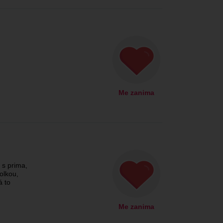
Me zanima
 s prima,
olkou,
á to
Me zanima