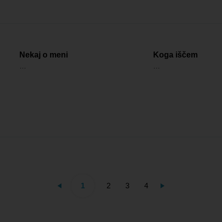
Nekaj o meni
Koga iščem
…
…
1
2
3
4