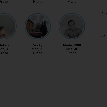
Praha
Praha
Praha
Poz
Še 
Bakan
Vocty
Martin7908
ož
, 31
Mož
, 27
Mož
, 46
Praha
Praha
Praha