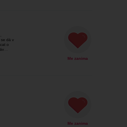
,
 se dá v
cat o
tráv…
Me zanima
Me zanima