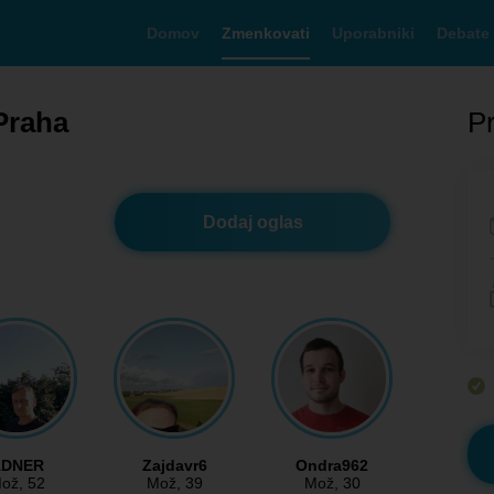
Domov
Zmenkovati
Uporabniki
Debate
Praha
Pr
Dodaj oglas
ADNER
Zajdavr6
Ondra962
ož
, 52
Mož
, 39
Mož
, 30