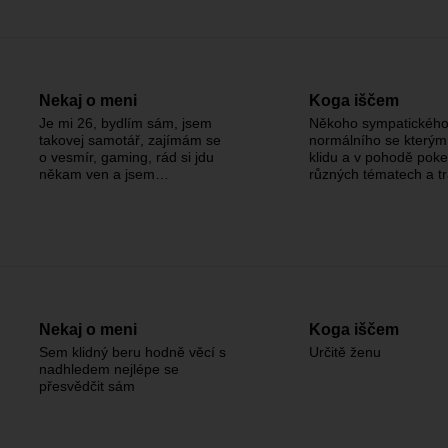
Nekaj o meni
Koga iščem
Je mi 26, bydlím sám, jsem
Někoho sympatického
takovej samotář, zajímám se
normálního se kterým
o vesmír, gaming, rád si jdu
klidu a v pohodě poke
někam ven a jsem…
různých tématech a 
Nekaj o meni
Koga iščem
Sem klidný beru hodně věcí s
Určitě ženu
nadhledem nejlépe se
přesvědčit sám