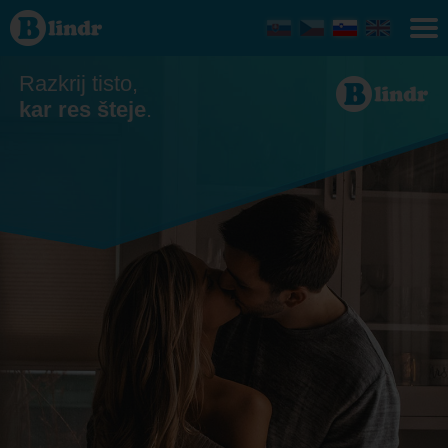
Zmenkovati
- On išče
njo
Olomoucký
kraj
Razkrij tisto,
kar res šteje
.