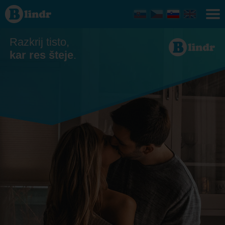
Zmenkovati
- On išče
njo
Slovensko
Razkrij tisto,
kar res šteje
.