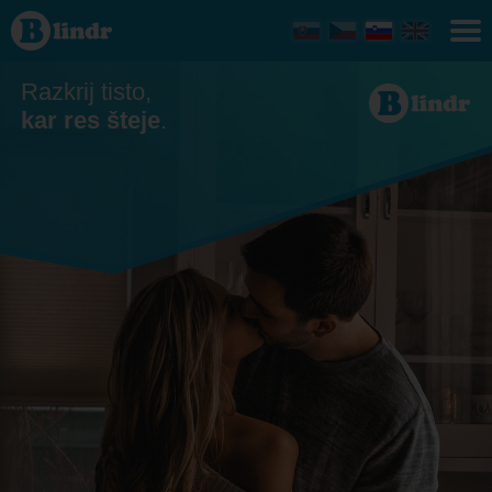
Zmenkovati
- Ona išče
njega
Ústecký
kraj
Razkrij tisto,
kar res šteje
.