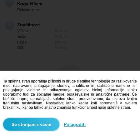
Koga iščem
Relationship
Značilnost
Višina:
Prazno
Teža:
Prazno
Lasje:
Prazno
Oči:
Prazno
Ta spletna stran uporablja piškotki in druge sledilne tehnologije za razlikovanje
med napravami, prilagajanje storitev, analitične in statistične namene ter
prilagajanje vsebine in prikazovanja oglasov. Nekaj informacije lahko
uporabimo tudi za socialne medije, oglaševalske in analitične partnerje. Če
boš še naprej uporabljal/a spletno stran, predvidevamo, da ustreza tvojim
trenutnim nastavitvam. Nastavitve lahko kadar koli spremeniš v svojem
brskalniku, kar pa lahko znatno zmanjša funkcionalnost naše spletne strani.
Me zanima
Prilagoditi
Iskanje