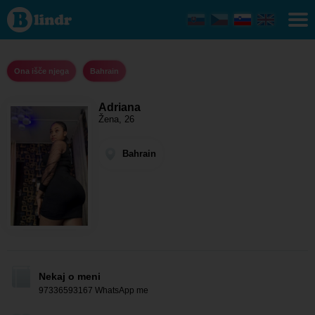
Adriana
- Ona
išče
njega
Bahrain
Ona išče njega
Bahrain
Adriana
Žena, 26
Bahrain
Nekaj o meni
97336593167 WhatsApp me