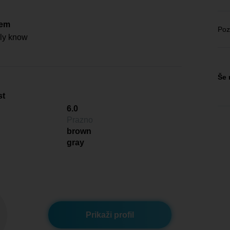
čem
Poz
lly know
Še 
st
6.0
Prazno
brown
gray
Prikaži profil