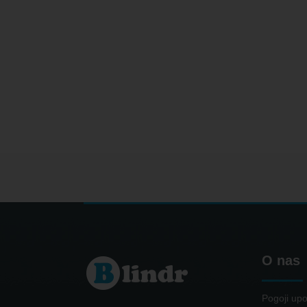
O nas
Pogoji upo