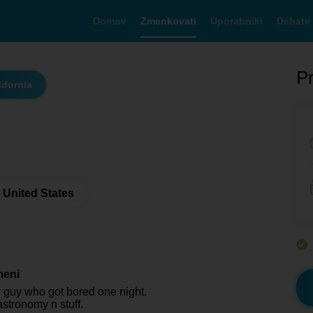
Domov
Zmenkovati
Uporabniki
Debate
Pr
ifornia
- United States
meni
ll guy who got bored one night.
 astronomy n stuff.