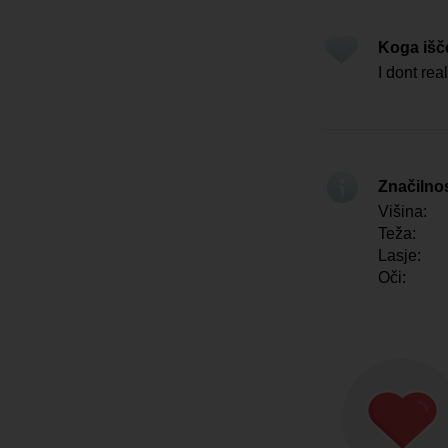
Koga iš
I dont rea
Značilno
Višina:
Teža:
Lasje:
Oči: