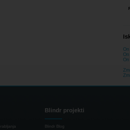
Is
On 
On 
On 
Zme
Zme
Blindr projekti
rabljanja
Blindr Blog