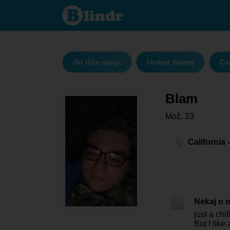
Blam -
On išče
njega
California
On išče njega
United States
Cal
Blam
Mož, 23
California 
Nekaj o 
just a chi
But I like