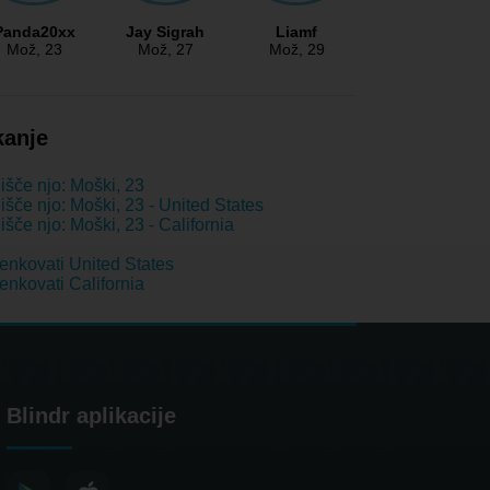
Panda20xx
Jay Sigrah
Liamf
Mož
, 23
Mož
, 27
Mož
, 29
kanje
išče njo: Moški, 23
išče njo: Moški, 23 - United States
išče njo: Moški, 23 - California
nkovati United States
nkovati California
Blindr aplikacije