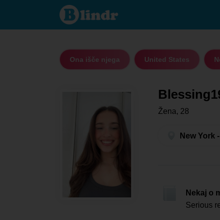
Blessing19
- Ona išče
njega New
York
Ona išče njega
United States
N
Blessing1
Žena, 28
New York -
Nekaj o 
Serious r