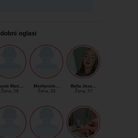
dobni oglasi
acob Mari…
Merilynish…
Bella Jess…
Žena
, 29
Žena
, 33
Žena
, 27