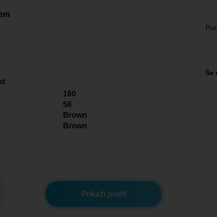
čem
Poz
Še 
st
160
58
Brown
Brown
Prikaži profil