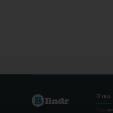
O nas
Pogoji upo