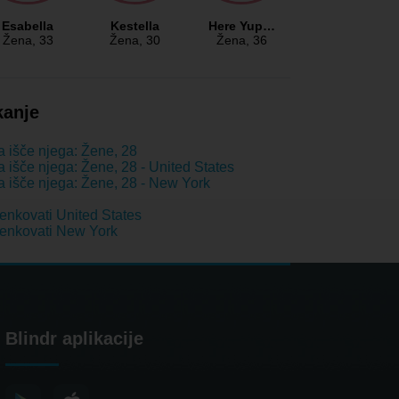
Esabella
Kestella
Here Yup…
Žena
, 33
Žena
, 30
Žena
, 36
kanje
 išče njega: Žene, 28
 išče njega: Žene, 28 - United States
 išče njega: Žene, 28 - New York
nkovati United States
enkovati New York
Blindr aplikacije