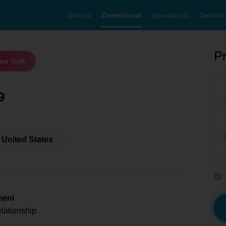
Domov
Zmenkovati
Uporabniki
Debate
Pr
ew York
9
 United States
meni
elationship