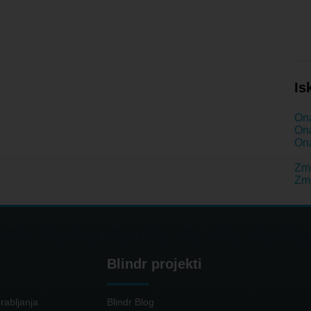
Is
Ona
Ona
Ona
Zme
Zm
Blindr projekti
rabljanja
Blindr Blog