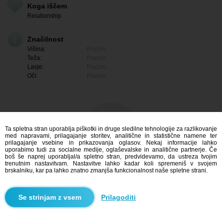
Koga iščem
Relationship
Značilnost
Višina:
Prazno
Teža:
Prazno
Lasje:
Prazno
Oči:
Prazno
Ta spletna stran uporablja piškotki in druge sledilne tehnologije za razlikovanje
med napravami, prilagajanje storitev, analitične in statistične namene ter
prilagajanje vsebine in prikazovanja oglasov. Nekaj informacije lahko
uporabimo tudi za socialne medije, oglaševalske in analitične partnerje. Če
boš še naprej uporabljal/a spletno stran, predvidevamo, da ustreza tvojim
trenutnim nastavitvam. Nastavitve lahko kadar koli spremeniš v svojem
brskalniku, kar pa lahko znatno zmanjša funkcionalnost naše spletne strani.
Me zanima
Prilagoditi
Iskanje