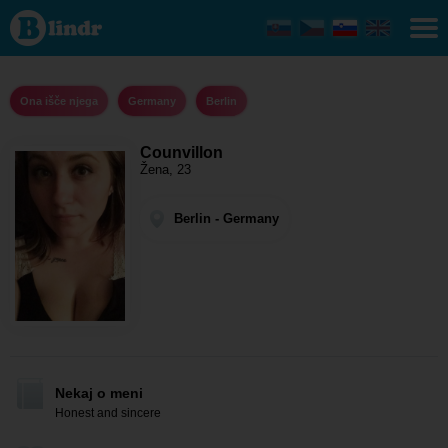
Counvillon
- Ona išče
njega
Berlin
Ona išče njega
Germany
Berlin
Counvillon
Žena, 23
Berlin - Germany
Nekaj o meni
Honest and sincere