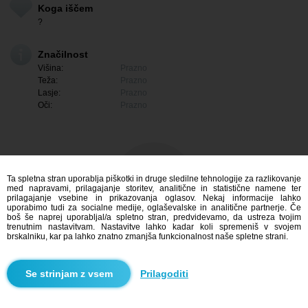
Koga iščem
?
Značilnost
Višina:
Prazno
Teža:
Prazno
Lasje:
Prazno
Oči:
Prazno
Ta spletna stran uporablja piškotki in druge sledilne tehnologije za razlikovanje
med napravami, prilagajanje storitev, analitične in statistične namene ter
prilagajanje vsebine in prikazovanja oglasov. Nekaj informacije lahko
uporabimo tudi za socialne medije, oglaševalske in analitične partnerje. Če
boš še naprej uporabljal/a spletno stran, predvidevamo, da ustreza tvojim
trenutnim nastavitvam. Nastavitve lahko kadar koli spremeniš v svojem
brskalniku, kar pa lahko znatno zmanjša funkcionalnost naše spletne strani.
Me zanima
Prilagoditi
Iskanje