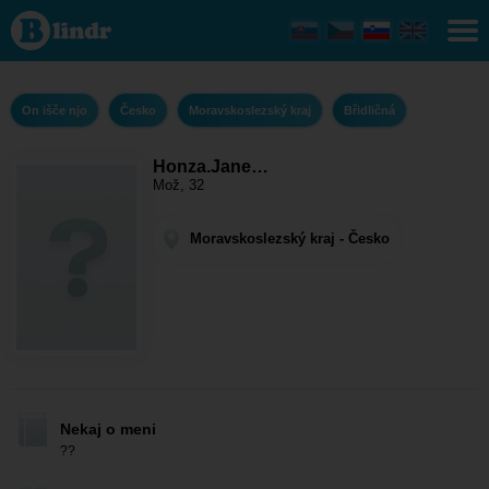
Honza.Janec -
On išče njo
Moravskoslezský
kraj - Břidličná
On išče njo
Česko
Moravskoslezský kraj
Břidličná
Honza.Jane…
Mož, 32
Moravskoslezský kraj - Česko
Nekaj o meni
??