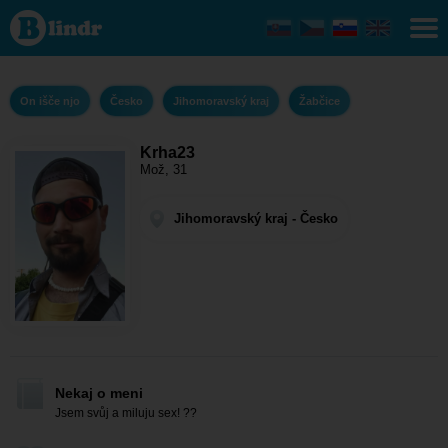
Krha23 - On
išče njo
Jihomoravský
kraj - Žabčice
On išče njo
Česko
Jihomoravský kraj
Žabčice
Krha23
Mož, 31
Jihomoravský kraj - Česko
Nekaj o meni
Jsem svůj a miluju sex! ??