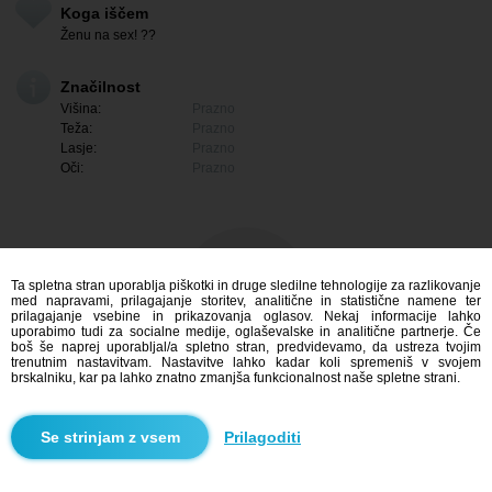
Koga iščem
Ženu na sex! ??
Značilnost
Višina:
Prazno
Teža:
Prazno
Lasje:
Prazno
Oči:
Prazno
Ta spletna stran uporablja piškotki in druge sledilne tehnologije za razlikovanje
med napravami, prilagajanje storitev, analitične in statistične namene ter
prilagajanje vsebine in prikazovanja oglasov. Nekaj informacije lahko
uporabimo tudi za socialne medije, oglaševalske in analitične partnerje. Če
boš še naprej uporabljal/a spletno stran, predvidevamo, da ustreza tvojim
trenutnim nastavitvam. Nastavitve lahko kadar koli spremeniš v svojem
brskalniku, kar pa lahko znatno zmanjša funkcionalnost naše spletne strani.
Me zanima
Prilagoditi
Iskanje