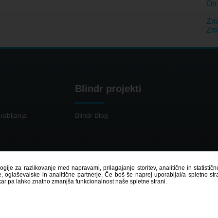
On 
Zme
Zm
Blindr projekti
rabljanja
Blindr Blog
logije za razlikovanje med napravami, prilagajanje storitev, analitične in statisti
 oglaševalske in analitične partnerje. Če boš še naprej uporabljal/a spletno st
kar pa lahko znatno zmanjša funkcionalnost naše spletne strani.
© 2014 - 2026
Blindr
- Vse pravice pridržane.