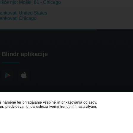
išče njo: Moški, 61 - Chicago
nkovati United States
enkovati Chicago
Blindr aplikacije
čne namene ter prilagajanje vsebine in prikazovanja oglasov.
ran, predvidevamo, da ustreza tvojim trenutnim nastavitvam.