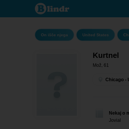
Kurtnel
- On
išče
njega
Chicago
On išče njega
United States
Ch
Kurtnel
Mož, 61
Chicago - 
Nekaj o 
Jovial