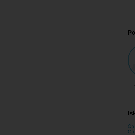
Po
Is
On 
On 