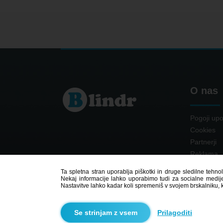
O nas
Pogoji upo
Cookies
Partnerji
Reklama
Kontakt
Ta spletna stran uporablja piškotki in druge sledilne tehno
Nekaj informacije lahko uporabimo tudi za socialne medije,
Nastavitve lahko kadar koli spremeniš v svojem brskalniku, 
Prilagoditi