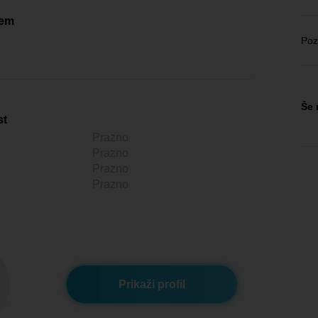
čem
Poz
Še 
st
Prazno
Prazno
Prazno
Prazno
Prikaži profil