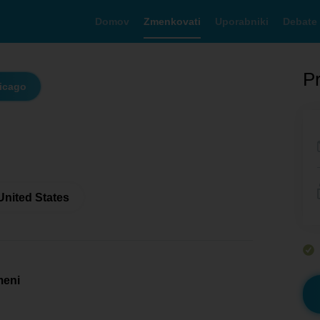
Domov
Zmenkovati
Uporabniki
Debate
Pr
icago
United States
meni