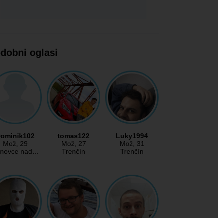
dobni oglasi
ominik102
tomas122
Luky1994
Mož
, 29
Mož
, 27
Mož
, 31
novce nad…
Trenčín
Trenčín