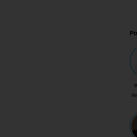
Po
D
Bá