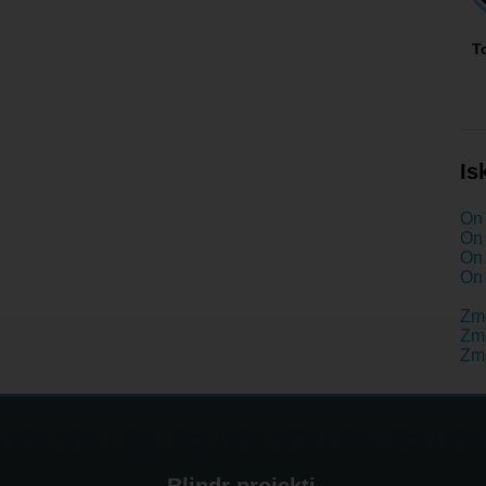
T
Is
On 
On 
On 
On 
Zm
Zme
Zme