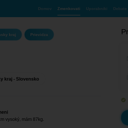
Domov
Zmenkovati
Uporabniki
Debate
Pr
sky kraj
Prievidza
y kraj - Slovensko
meni
m vysoký, mám 87kg.