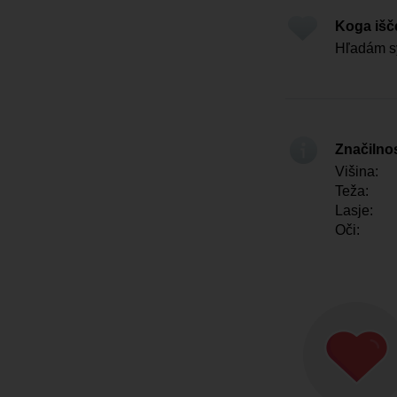
Koga iš
Hľadám sy
Značilno
Višina:
Teža:
Lasje:
Oči: