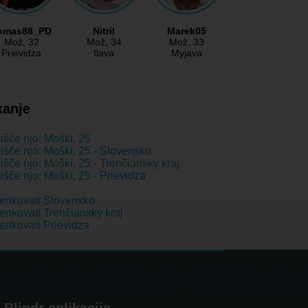
omas88_PD
Nitril
Marek05
Mož
, 32
Mož
, 34
Mož
, 33
Prievidza
Ilava
Myjava
kanje
išče njo: Moški, 25
išče njo: Moški, 25 - Slovensko
išče njo: Moški, 25 - Trenčiansky kraj
išče njo: Moški, 25 - Prievidza
enkovati Slovensko
nkovati Trenčiansky kraj
nkovati Prievidza