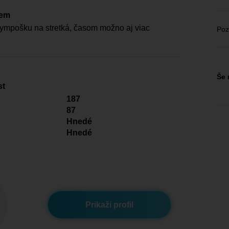
čem
mpošku na stretká, časom možno aj viac
Poz
Še 
st
187
87
Hnedé
Hnedé
Prikaži profil