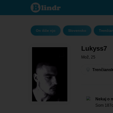
Lukyss7 -
On išče njo
Trenčiansky
kraj -
Prievidza
On išče njo
Slovensko
Trenčian
Lukyss7
Mož, 25
Trenčiansk
Nekaj o 
Som 187c